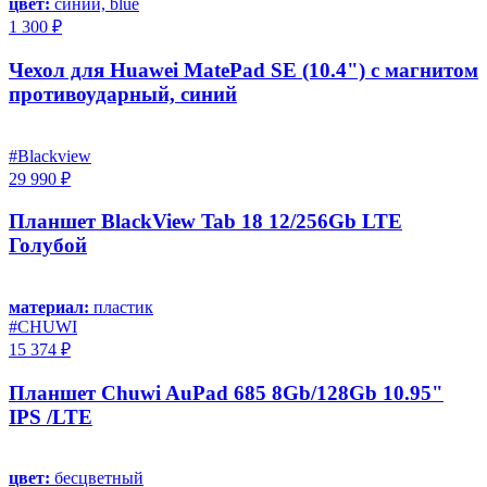
цвет:
синий, blue
1 300 ₽
Чехол для Huawei MatePad SE (10.4") с магнитом
противоударный, синий
#Blackview
29 990 ₽
Планшет BlackView Tab 18 12/256Gb LTE
Голубой
материал:
пластик
#CHUWI
15 374 ₽
Планшет Chuwi AuPad 685 8Gb/128Gb 10.95"
IPS /LTE
цвет:
бесцветный