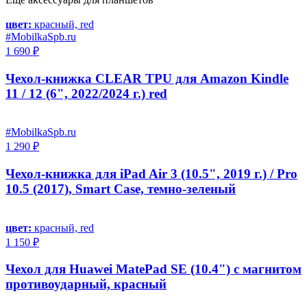
цвет:
красный, red
#MobilkaSpb.ru
1 690 ₽
Чехол-книжка CLEAR TPU для Amazon Kindle
11 / 12 (6", 2022/2024 г.) red
#MobilkaSpb.ru
1 290 ₽
Чехол-книжка для iPad Air 3 (10.5", 2019 г.) / Pro
10.5 (2017), Smart Сase, темно-зеленый
цвет:
красный, red
1 150 ₽
Чехол для Huawei MatePad SE (10.4") с магнитом
противоударный, красный