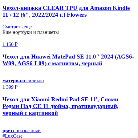
Чехол-книжка CLEAR TPU для Amazon Kindle
11 / 12 (6", 2022/2024 г.) Flowers
Смотреть еще
Еще ноутбуки и планшеты
1 150 ₽
Чехол для Huawei MatePad SE 11.0" 2024 (AGS6-
W09, AGS6-L09) с магнитом, черный
материал:
силикон
1 399 ₽
Чехол для Xiaomi Redmi Pad SE 11', Сяоми
Редми Пад СЕ 11 дюйма, противоударный,
черный с картинкой
цвет:
прозрачный
#LuxCase