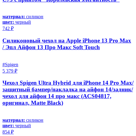
материал:
силикон
цвет:
черный
742 ₽
Силиконовый чехол на Apple iPhone 13 Pro Max
/ Эпл Айфон 13 Про Макс Soft Touch
#Spigen
5 379 ₽
Чехол Spigen Ultra Hybrid для iPhone 14 Pro Max/
защитный бампер/накладка на айфон 14/задник/
чехол для айфон 14 про макс (ACS04817,
оригинал, Matte Black)
материал:
силикон
цвет:
черный
854 ₽