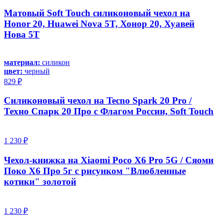
Матовый Soft Touch силиконовый чехол на
Honor 20, Huawei Nova 5T, Хонор 20, Хуавей
Нова 5Т
материал:
силикон
цвет:
черный
829 ₽
Силиконовый чехол на Tecno Spark 20 Pro /
Техно Спарк 20 Про с Флагом России, Soft Touch
1 230 ₽
Чехол-книжка на Xiaomi Poco X6 Pro 5G / Сяоми
Поко Х6 Про 5г с рисунком "Влюбленные
котики" золотой
1 230 ₽