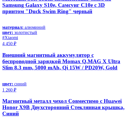
Samsung Galaxy S10e, Самсунг С10е с 3D
принтом "Duck Swim Ring" черный
материал:
алюминий
цвет:
золотистый
#Xiaomi
4 450 ₽
Внешний магнитный аккумулятор с
беспроводной зарядкой Momax Q.MAG X Ultra
Slim 8.3 mm, 5000 mAh, Qi 15W / PD20W, Gold
цвет:
синий
1 260 ₽
Магнитный металл чехол Совместимо с Huawei
Honor X9B Двухсторонний Стеклянная крышка,
Синий