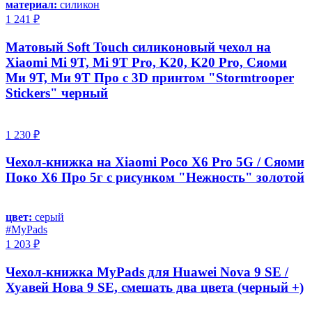
материал:
силикон
1 241 ₽
Матовый Soft Touch силиконовый чехол на
Xiaomi Mi 9T, Mi 9T Pro, K20, K20 Pro, Сяоми
Ми 9Т, Ми 9Т Про с 3D принтом "Stormtrooper
Stickers" черный
1 230 ₽
Чехол-книжка на Xiaomi Poco X6 Pro 5G / Сяоми
Поко Х6 Про 5г с рисунком "Нежность" золотой
цвет:
серый
#MyPads
1 203 ₽
Чехол-книжка MyPads для Huawei Nova 9 SE /
Хуавей Нова 9 SE, смешать два цвета (черный +)