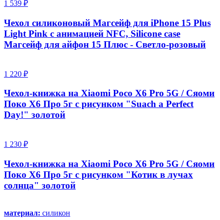
1 539 ₽
Чехол силиконовый Магсейф для iPhone 15 Plus
Light Pink с анимацией NFC, Silicone case
Магсейф для айфон 15 Плюс - Светло-розовый
1 220 ₽
Чехол-книжка на Xiaomi Poco X6 Pro 5G / Сяоми
Поко Х6 Про 5г с рисунком "Suach a Perfect
Day!" золотой
1 230 ₽
Чехол-книжка на Xiaomi Poco X6 Pro 5G / Сяоми
Поко Х6 Про 5г с рисунком "Котик в лучах
солнца" золотой
материал:
силикон