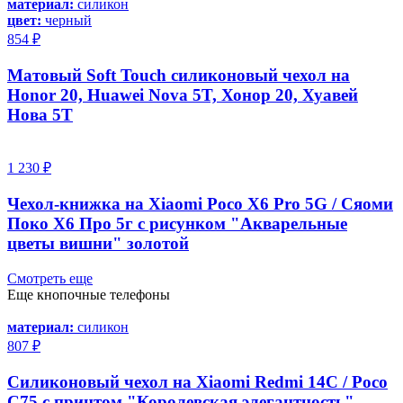
материал:
силикон
цвет:
черный
854 ₽
Матовый Soft Touch силиконовый чехол на
Honor 20, Huawei Nova 5T, Хонор 20, Хуавей
Нова 5Т
1 230 ₽
Чехол-книжка на Xiaomi Poco X6 Pro 5G / Сяоми
Поко Х6 Про 5г с рисунком "Акварельные
цветы вишни" золотой
Смотреть еще
Еще кнопочные телефоны
материал:
силикон
807 ₽
Силиконовый чехол на Xiaomi Redmi 14C / Poco
C75 с принтом "Королевская элегантность"