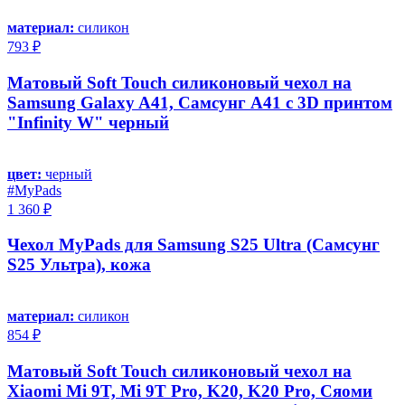
материал:
силикон
793 ₽
Матовый Soft Touch силиконовый чехол на
Samsung Galaxy A41, Самсунг А41 с 3D принтом
"Infinity W" черный
цвет:
черный
#MyPads
1 360 ₽
Чехол MyPads для Samsung S25 Ultra (Самсунг
S25 Ультра), кожа
материал:
силикон
854 ₽
Матовый Soft Touch силиконовый чехол на
Xiaomi Mi 9T, Mi 9T Pro, K20, K20 Pro, Сяоми