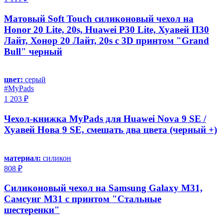
Матовый Soft Touch силиконовый чехол на
Honor 20 Lite, 20s, Huawei P30 Lite, Хуавей П30
Лайт, Хонор 20 Лайт, 20s с 3D принтом "Grand
Bull" черный
цвет:
серый
#MyPads
1 203 ₽
Чехол-книжка MyPads для Huawei Nova 9 SE /
Хуавей Нова 9 SE, смешать два цвета (черный +)
материал:
силикон
808 ₽
Силиконовый чехол на Samsung Galaxy M31,
Самсунг М31 с принтом "Стальные
шестеренки"