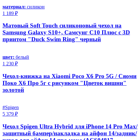
материал:
силикон
1 189 ₽
Матовый Soft Touch силиконовый чехол на
Samsung Galaxy S10+, Самсунг С10 Плюс с 3D
принтом "Duck Swim Ring" черный
цвет:
белый
1 230 ₽
Чехол-книжка на Xiaomi Poco X6 Pro 5G / Сяоми
Поко Х6 Про 5г с рисунком "Цветок вишни"
золотой
#Spigen
5 379 ₽
Чехол Spigen Ultra Hybrid для iPhone 14 Pro Max/
защитный бампер/накладка на айфон 14/задник/