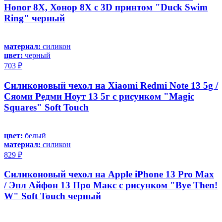
Honor 8X, Хонор 8Х с 3D принтом "Duck Swim
Ring" черный
материал:
силикон
цвет:
черный
703 ₽
Силиконовый чехол на Xiaomi Redmi Note 13 5g /
Сяоми Редми Ноут 13 5г с рисунком "Magic
Squares" Soft Touch
цвет:
белый
материал:
силикон
829 ₽
Силиконовый чехол на Apple iPhone 13 Pro Max
/ Эпл Айфон 13 Про Макс с рисунком "Bye Then!
W" Soft Touch черный