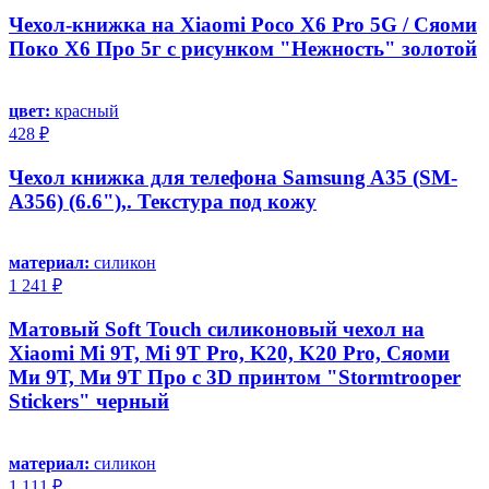
Чехол-книжка на Xiaomi Poco X6 Pro 5G / Сяоми
Поко Х6 Про 5г с рисунком "Нежность" золотой
цвет:
красный
428 ₽
Чехол книжка для телефона Samsung A35 (SM-
A356) (6.6"),. Текстура под кожу
материал:
силикон
1 241 ₽
Матовый Soft Touch силиконовый чехол на
Xiaomi Mi 9T, Mi 9T Pro, K20, K20 Pro, Сяоми
Ми 9Т, Ми 9Т Про с 3D принтом "Stormtrooper
Stickers" черный
материал:
силикон
1 111 ₽