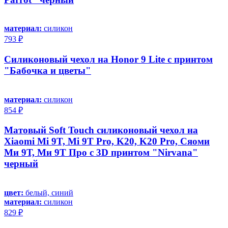
материал:
силикон
793 ₽
Силиконовый чехол на Honor 9 Lite с принтом
"Бабочка и цветы"
материал:
силикон
854 ₽
Матовый Soft Touch силиконовый чехол на
Xiaomi Mi 9T, Mi 9T Pro, K20, K20 Pro, Сяоми
Ми 9Т, Ми 9Т Про с 3D принтом "Nirvana"
черный
цвет:
белый, синий
материал:
силикон
829 ₽