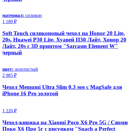
материал:
силикон
1 189 ₽
Soft Touch силиконовый чехол на Honor 20 Lite,
20s, Huawei P30 Lite, Хуавей П30 Лайт, Хонор 20
Лайт, 20s с 3D принтом "Sarcasm Element W"
черный
цвет:
золотистый
2 985 ₽
Чехол Memumi Ultra Slim 0.3 мм с MagSafe для
iPhone 16 Pro золотой
1 220 ₽
Чехол-книжка на Xiaomi Poco X6 Pro 5G / Сяоми
Поко Х6 Про 5г с рисунком "Suach a Perfect