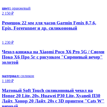
цвет:
оранжевый
2 150 ₽
Ремешок 22 мм для часов Garmin Fenix 8,7,6,
Epix, Forerunner и др. силиконовый
1 230 ₽
Чехол-книжка на Xiaomi Poco X6 Pro 5G / Сяоми
Поко Х6 Про 5г с рисунком "Сиреневый вечер"
золотой
материал:
силикон
1 189 ₽
Матовый Soft Touch силиконовый чехол на
Honor 20 Lite, 20s, Huawei P30 Lite, Хуавей П30
Лайт, Хонор 20 Лайт, 20s с 3D принтом "Cats W"
черный