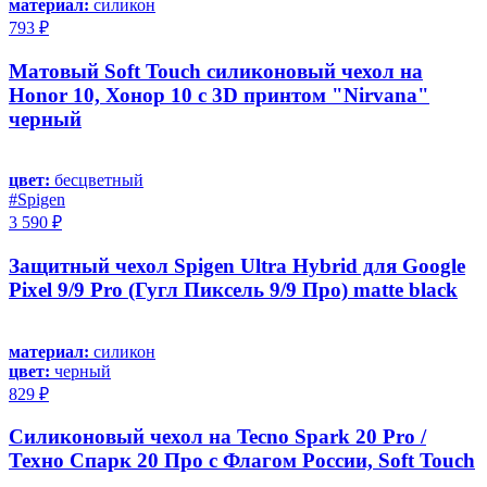
материал:
силикон
793 ₽
Матовый Soft Touch силиконовый чехол на
Honor 10, Хонор 10 с 3D принтом "Nirvana"
черный
цвет:
бесцветный
#Spigen
3 590 ₽
Защитный чехол Spigen Ultra Hybrid для Google
Pixel 9/9 Pro (Гугл Пиксель 9/9 Про) matte black
материал:
силикон
цвет:
черный
829 ₽
Силиконовый чехол на Tecno Spark 20 Pro /
Техно Спарк 20 Про с Флагом России, Soft Touch