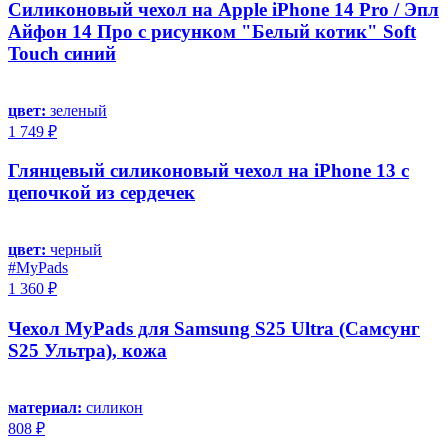
Силиконовый чехол на Apple iPhone 14 Pro / Эпл
Айфон 14 Про с рисунком "Белый котик" Soft
Touch синий
цвет:
зеленый
1 749 ₽
Глянцевый силиконовый чехол на iPhone 13 с
цепочкой из сердечек
цвет:
черный
#MyPads
1 360 ₽
Чехол MyPads для Samsung S25 Ultra (Самсунг
S25 Ультра), кожа
материал:
силикон
808 ₽