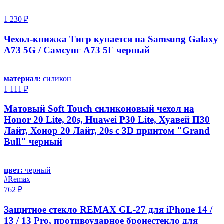
1 230 ₽
Чехол-книжка Тигр купается на Samsung Galaxy
A73 5G / Самсунг А73 5Г черный
материал:
силикон
1 111 ₽
Матовый Soft Touch силиконовый чехол на
Honor 20 Lite, 20s, Huawei P30 Lite, Хуавей П30
Лайт, Хонор 20 Лайт, 20s с 3D принтом "Grand
Bull" черный
цвет:
черный
#Remax
762 ₽
Защитное стекло REMAX GL-27 для iPhone 14 /
13 / 13 Pro, противоударное бронестекло для