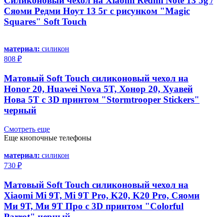
Силиконовый чехол на Xiaomi Redmi Note 13 5g /
Сяоми Редми Ноут 13 5г с рисунком "Magic
Squares" Soft Touch
материал:
силикон
808 ₽
Матовый Soft Touch силиконовый чехол на
Honor 20, Huawei Nova 5T, Хонор 20, Хуавей
Нова 5Т с 3D принтом "Stormtrooper Stickers"
черный
Смотреть еще
Еще кнопочные телефоны
материал:
силикон
730 ₽
Матовый Soft Touch силиконовый чехол на
Xiaomi Mi 9T, Mi 9T Pro, K20, K20 Pro, Сяоми
Ми 9Т, Ми 9Т Про с 3D принтом "Colorful
Parrot" черный