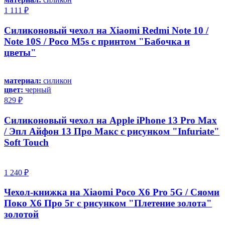
1 111 ₽
Силиконовый чехол на Xiaomi Redmi Note 10 /
Note 10S / Poco M5s с принтом "Бабочка и
цветы"
материал:
силикон
цвет:
черный
829 ₽
Силиконовый чехол на Apple iPhone 13 Pro Max
/ Эпл Айфон 13 Про Макс с рисунком "Infuriate"
Soft Touch
1 240 ₽
Чехол-книжка на Xiaomi Poco X6 Pro 5G / Сяоми
Поко Х6 Про 5г с рисунком "Плетение золота"
золотой