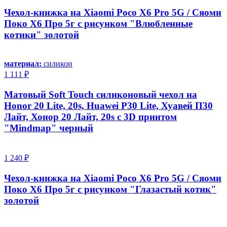
Чехол-книжка на Xiaomi Poco X6 Pro 5G / Сяоми
Поко Х6 Про 5г с рисунком "Влюбленные
котики" золотой
материал:
силикон
1 111 ₽
Матовый Soft Touch силиконовый чехол на
Honor 20 Lite, 20s, Huawei P30 Lite, Хуавей П30
Лайт, Хонор 20 Лайт, 20s с 3D принтом
"Mindmap" черный
1 240 ₽
Чехол-книжка на Xiaomi Poco X6 Pro 5G / Сяоми
Поко Х6 Про 5г с рисунком "Глазастый котик"
золотой