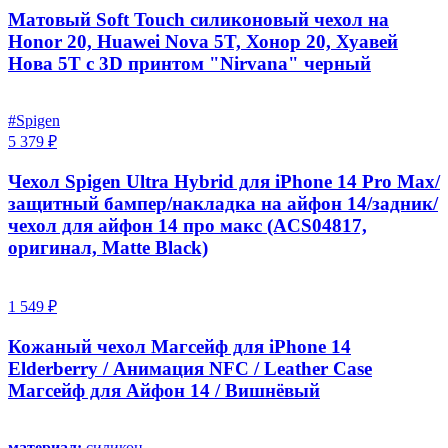
Матовый Soft Touch силиконовый чехол на
Honor 20, Huawei Nova 5T, Хонор 20, Хуавей
Нова 5Т с 3D принтом "Nirvana" черный
#Spigen
5 379 ₽
Чехол Spigen Ultra Hybrid для iPhone 14 Pro Max/
защитный бампер/накладка на айфон 14/задник/
чехол для айфон 14 про макс (ACS04817,
оригинал, Matte Black)
1 549 ₽
Кожаный чехол Магсейф для iPhone 14
Elderberry / Анимация NFC / Leather Case
Магсейф для Айфон 14 / Вишнёвый
материал:
силикон