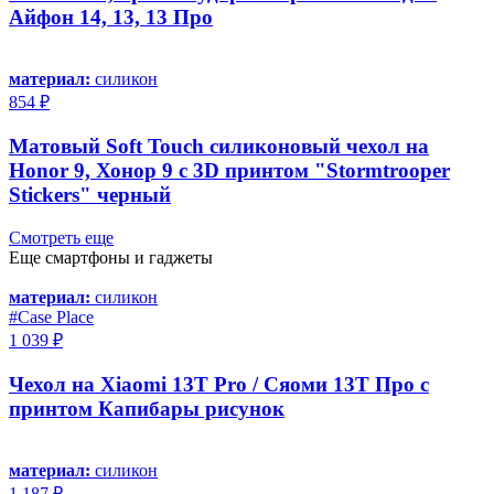
Айфон 14, 13, 13 Про
материал:
силикон
854 ₽
Матовый Soft Touch силиконовый чехол на
Honor 9, Хонор 9 с 3D принтом "Stormtrooper
Stickers" черный
Смотреть еще
Еще смартфоны и гаджеты
материал:
силикон
#Case Place
1 039 ₽
Чехол на Xiaomi 13T Pro / Сяоми 13Т Про с
принтом Капибары рисунок
материал:
силикон
1 187 ₽