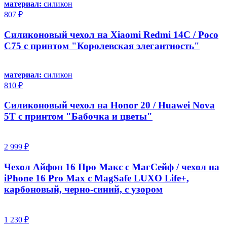
материал:
силикон
807 ₽
Силиконовый чехол на Xiaomi Redmi 14C / Poco
C75 с принтом "Королевская элегантность"
материал:
силикон
810 ₽
Силиконовый чехол на Honor 20 / Huawei Nova
5T с принтом "Бабочка и цветы"
2 999 ₽
Чехол Айфон 16 Про Макс с МагСейф / чехол на
iPhone 16 Pro Max с MagSafe LUXO Life+,
карбоновый, черно-синий, c узором
1 230 ₽