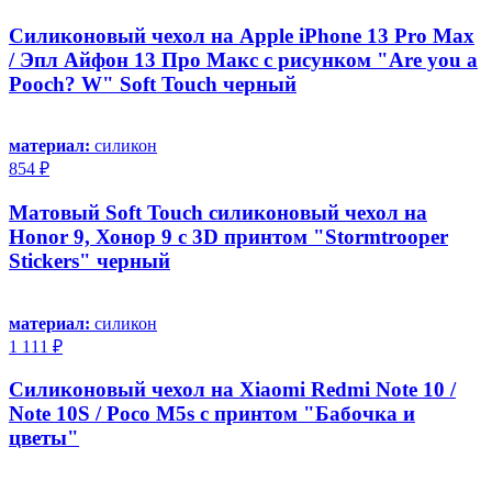
Силиконовый чехол на Apple iPhone 13 Pro Max
/ Эпл Айфон 13 Про Макс с рисунком "Are you a
Pooch? W" Soft Touch черный
материал:
силикон
854 ₽
Матовый Soft Touch силиконовый чехол на
Honor 9, Хонор 9 с 3D принтом "Stormtrooper
Stickers" черный
материал:
силикон
1 111 ₽
Силиконовый чехол на Xiaomi Redmi Note 10 /
Note 10S / Poco M5s с принтом "Бабочка и
цветы"