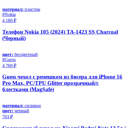
материал:
пластик
#Nokia
4 180 ₽
Телефон Nokia 105 (2024) TA-1423 SS Charcoal
(Черный)
цвет:
бесцветный
#Guess
4 769 ₽
Guess чехол с ремешком из бисера для iPhone 16
Pro Max, PC/TPU Glitter прозрачный/с
блестками (MagSafe)
материал:
силикон
цвет:
черный
703 ₽