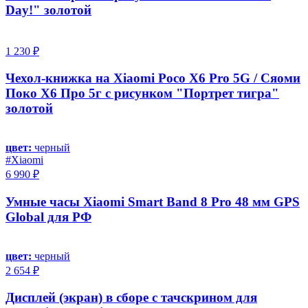
Day!" золотой
1 230 ₽
Чехол-книжка на Xiaomi Poco X6 Pro 5G / Сяоми
Поко Х6 Про 5г с рисунком "Портрет тигра"
золотой
цвет:
черный
#Xiaomi
6 990 ₽
Умные часы Xiaomi Smart Band 8 Pro 48 мм GPS
Global для РФ
цвет:
черный
2 654 ₽
Дисплей (экран) в сборе с тачскрином для