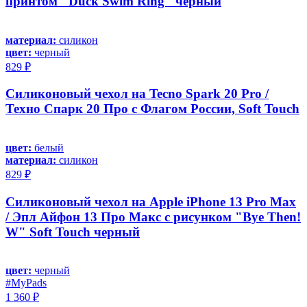
принтом "Duck Swim Ring" черный
материал:
силикон
цвет:
черный
829 ₽
Силиконовый чехол на Tecno Spark 20 Pro /
Техно Спарк 20 Про с Флагом России, Soft Touch
цвет:
белый
материал:
силикон
829 ₽
Силиконовый чехол на Apple iPhone 13 Pro Max
/ Эпл Айфон 13 Про Макс с рисунком "Bye Then!
W" Soft Touch черный
цвет:
черный
#MyPads
1 360 ₽