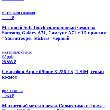
материал:
силикон
1 111 ₽
Матовый Soft Touch силиконовый чехол на
Samsung Galaxy A71, Самсунг А71 с 3D принтом
"Stormtrooper Stickers" черный
материал:
стекло
#Apple
28 888 ₽
Смартфон Apple iPhone X 256 ГБ, 1 SIM, серый
космос
цвет:
синий
1 260 ₽
Магнитный металл чехол Совместимо с Huawei