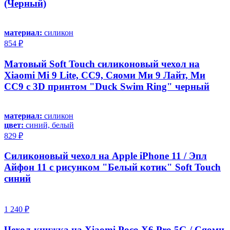
(Черный)
материал:
силикон
854 ₽
Матовый Soft Touch силиконовый чехол на
Xiaomi Mi 9 Lite, CC9, Сяоми Ми 9 Лайт, Ми
СС9 с 3D принтом "Duck Swim Ring" черный
материал:
силикон
цвет:
синий, белый
829 ₽
Силиконовый чехол на Apple iPhone 11 / Эпл
Айфон 11 с рисунком "Белый котик" Soft Touch
синий
1 240 ₽
Чехол-книжка на Xiaomi Poco X6 Pro 5G / Сяоми