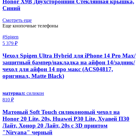
Honor X9B Двухсторонний Стеклянная крышка,
Синий
Смотреть еще
Еще кнопочные телефоны
#Spigen
5 379 ₽
Чехол Spigen Ultra Hybrid для iPhone 14 Pro Max/
защитный бампер/накладка на айфон 14/задник/
чехол для айфон 14 про макс (ACS04817,
оригинал, Matte Black)
материал:
силикон
810 ₽
Матовый Soft Touch силиконовый чехол на
Honor 20 Lite, 20s, Huawei P30 Lite, Хуавей П30
Лайт, Хонор 20 Лайт, 20s с 3D принтом
"Nirvana" черный