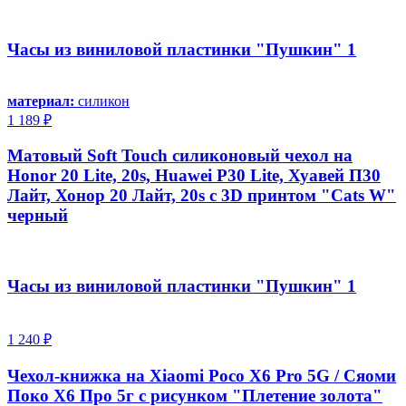
Часы из виниловой пластинки "Пушкин" 1
материал:
силикон
1 189 ₽
Матовый Soft Touch силиконовый чехол на
Honor 20 Lite, 20s, Huawei P30 Lite, Хуавей П30
Лайт, Хонор 20 Лайт, 20s с 3D принтом "Cats W"
черный
Часы из виниловой пластинки "Пушкин" 1
1 240 ₽
Чехол-книжка на Xiaomi Poco X6 Pro 5G / Сяоми
Поко Х6 Про 5г с рисунком "Плетение золота"