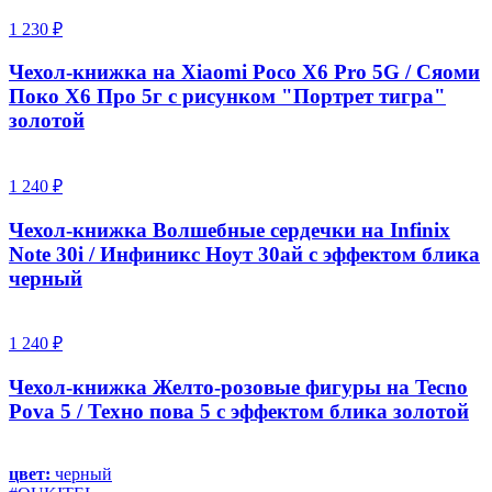
1 230 ₽
Чехол-книжка на Xiaomi Poco X6 Pro 5G / Сяоми
Поко Х6 Про 5г с рисунком "Портрет тигра"
золотой
1 240 ₽
Чехол-книжка Волшебные сердечки на Infinix
Note 30i / Инфиникс Ноут 30ай с эффектом блика
черный
1 240 ₽
Чехол-книжка Желто-розовые фигуры на Tecno
Pova 5 / Техно пова 5 с эффектом блика золотой
цвет:
черный