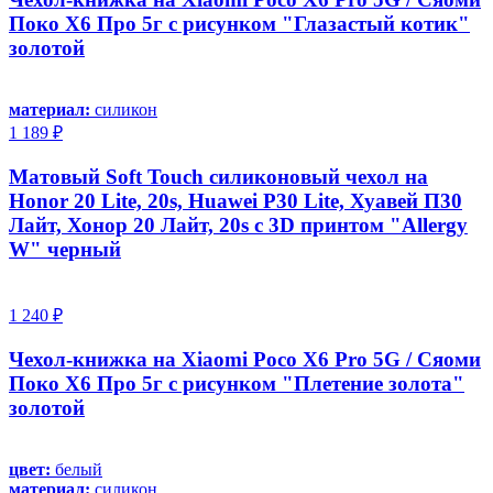
Поко Х6 Про 5г с рисунком "Глазастый котик"
золотой
материал:
силикон
1 189 ₽
Матовый Soft Touch силиконовый чехол на
Honor 20 Lite, 20s, Huawei P30 Lite, Хуавей П30
Лайт, Хонор 20 Лайт, 20s с 3D принтом "Allergy
W" черный
1 240 ₽
Чехол-книжка на Xiaomi Poco X6 Pro 5G / Сяоми
Поко Х6 Про 5г с рисунком "Плетение золота"
золотой
цвет:
белый
материал:
силикон