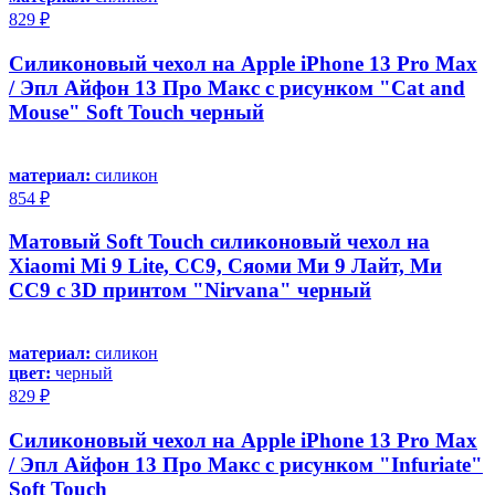
829 ₽
Силиконовый чехол на Apple iPhone 13 Pro Max
/ Эпл Айфон 13 Про Макс с рисунком "Cat and
Mouse" Soft Touch черный
материал:
силикон
854 ₽
Матовый Soft Touch силиконовый чехол на
Xiaomi Mi 9 Lite, CC9, Сяоми Ми 9 Лайт, Ми
СС9 с 3D принтом "Nirvana" черный
материал:
силикон
цвет:
черный
829 ₽
Силиконовый чехол на Apple iPhone 13 Pro Max
/ Эпл Айфон 13 Про Макс с рисунком "Infuriate"
Soft Touch