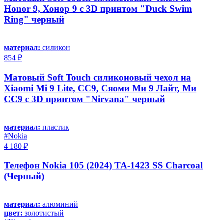
Honor 9, Хонор 9 с 3D принтом "Duck Swim
Ring" черный
материал:
силикон
854 ₽
Матовый Soft Touch силиконовый чехол на
Xiaomi Mi 9 Lite, CC9, Сяоми Ми 9 Лайт, Ми
СС9 с 3D принтом "Nirvana" черный
материал:
пластик
#Nokia
4 180 ₽
Телефон Nokia 105 (2024) TA-1423 SS Charcoal
(Черный)
материал:
алюминий
цвет:
золотистый