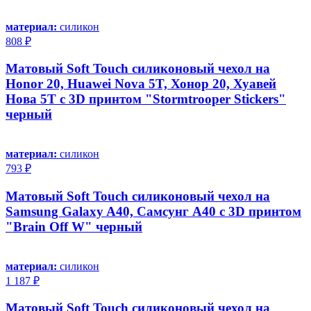
материал:
силикон
808 ₽
Матовый Soft Touch силиконовый чехол на
Honor 20, Huawei Nova 5T, Хонор 20, Хуавей
Нова 5Т с 3D принтом "Stormtrooper Stickers"
черный
материал:
силикон
793 ₽
Матовый Soft Touch силиконовый чехол на
Samsung Galaxy A40, Самсунг А40 с 3D принтом
"Brain Off W" черный
материал:
силикон
1 187 ₽
Матовый Soft Touch силиконовый чехол на