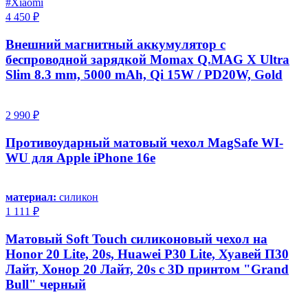
#Xiaomi
4 450 ₽
Внешний магнитный аккумулятор с
беспроводной зарядкой Momax Q.MAG X Ultra
Slim 8.3 mm, 5000 mAh, Qi 15W / PD20W, Gold
2 990 ₽
Противоударный матовый чехол MagSafe WI-
WU для Apple iPhone 16e
материал:
силикон
1 111 ₽
Матовый Soft Touch силиконовый чехол на
Honor 20 Lite, 20s, Huawei P30 Lite, Хуавей П30
Лайт, Хонор 20 Лайт, 20s с 3D принтом "Grand
Bull" черный