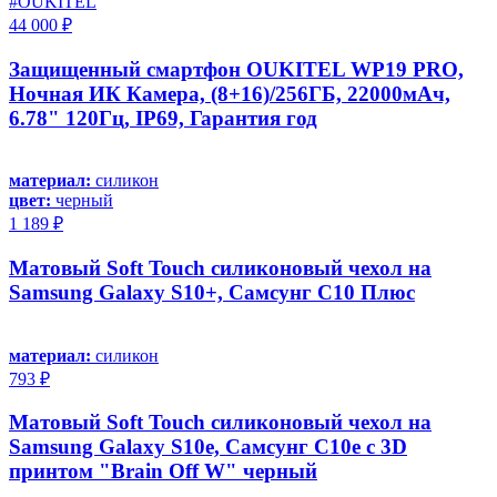
#OUKITEL
44 000 ₽
Защищенный смартфон OUKITEL WP19 PRO,
Ночная ИК Камера, (8+16)/256ГБ, 22000мАч,
6.78" 120Гц, IP69, Гарантия год
материал:
силикон
цвет:
черный
1 189 ₽
Матовый Soft Touch силиконовый чехол на
Samsung Galaxy S10+, Самсунг С10 Плюс
материал:
силикон
793 ₽
Матовый Soft Touch силиконовый чехол на
Samsung Galaxy S10e, Самсунг С10е с 3D
принтом "Brain Off W" черный