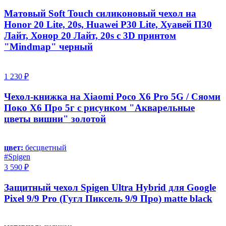
Матовый Soft Touch силиконовый чехол на
Honor 20 Lite, 20s, Huawei P30 Lite, Хуавей П30
Лайт, Хонор 20 Лайт, 20s с 3D принтом
"Mindmap" черный
1 230 ₽
Чехол-книжка на Xiaomi Poco X6 Pro 5G / Сяоми
Поко Х6 Про 5г с рисунком "Акварельные
цветы вишни" золотой
цвет:
бесцветный
#Spigen
3 590 ₽
Защитный чехол Spigen Ultra Hybrid для Google
Pixel 9/9 Pro (Гугл Пиксель 9/9 Про) matte black