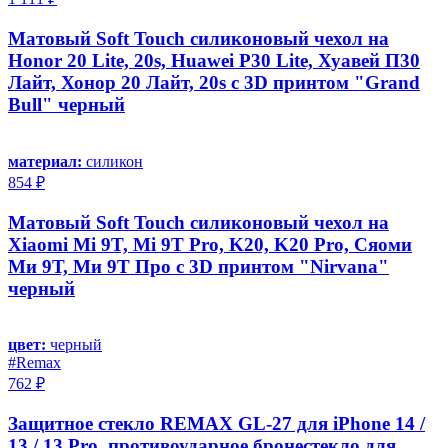
Матовый Soft Touch силиконовый чехол на
Honor 20 Lite, 20s, Huawei P30 Lite, Хуавей П30
Лайт, Хонор 20 Лайт, 20s с 3D принтом "Grand
Bull" черный
материал:
силикон
854 ₽
Матовый Soft Touch силиконовый чехол на
Xiaomi Mi 9T, Mi 9T Pro, K20, K20 Pro, Сяоми
Ми 9Т, Ми 9Т Про с 3D принтом "Nirvana"
черный
цвет:
черный
#Remax
762 ₽
Защитное стекло REMAX GL-27 для iPhone 14 /
13 / 13 Pro, противоударное бронестекло для