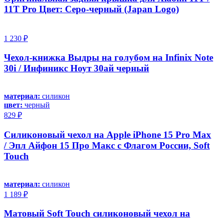
11T Pro Цвет: Серо-черный (Japan Logo)
1 230 ₽
Чехол-книжка Выдры на голубом на Infinix Note
30i / Инфиникс Ноут 30ай черный
материал:
силикон
цвет:
черный
829 ₽
Силиконовый чехол на Apple iPhone 15 Pro Max
/ Эпл Айфон 15 Про Макс с Флагом России, Soft
Touch
материал:
силикон
1 189 ₽
Матовый Soft Touch силиконовый чехол на