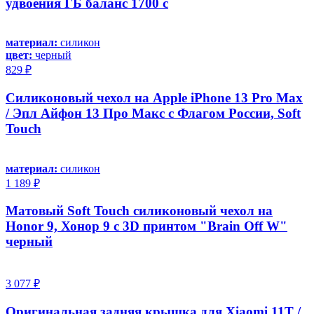
удвоения ГБ баланс 1700 с
материал:
силикон
цвет:
черный
829 ₽
Силиконовый чехол на Apple iPhone 13 Pro Max
/ Эпл Айфон 13 Про Макс с Флагом России, Soft
Touch
материал:
силикон
1 189 ₽
Матовый Soft Touch силиконовый чехол на
Honor 9, Хонор 9 с 3D принтом "Brain Off W"
черный
3 077 ₽
Oригинальная задняя крышка для Xiaomi 11T /