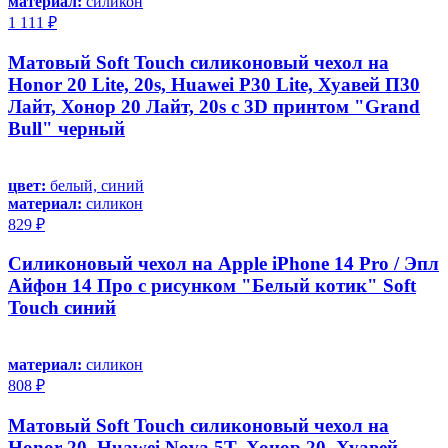
материал:
силикон
1 111 ₽
Матовый Soft Touch силиконовый чехол на
Honor 20 Lite, 20s, Huawei P30 Lite, Хуавей П30
Лайт, Хонор 20 Лайт, 20s с 3D принтом "Grand
Bull" черный
цвет:
белый, синий
материал:
силикон
829 ₽
Силиконовый чехол на Apple iPhone 14 Pro / Эпл
Айфон 14 Про с рисунком "Белый котик" Soft
Touch синий
материал:
силикон
808 ₽
Матовый Soft Touch силиконовый чехол на
Honor 20, Huawei Nova 5T, Хонор 20, Хуавей