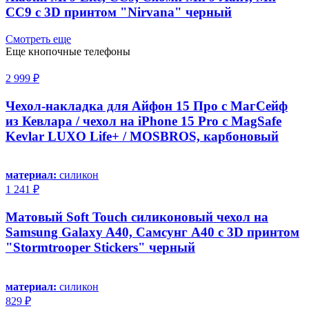
СС9 с 3D принтом "Nirvana" черный
Смотреть еще
Еще кнопочные телефоны
2 999 ₽
Чехол-накладка для Айфон 15 Про с МагСейф
из Кевлара / чехол на iPhone 15 Pro с MagSafe
Kevlar LUXO Life+ / MOSBROS, карбоновый
материал:
силикон
1 241 ₽
Матовый Soft Touch силиконовый чехол на
Samsung Galaxy A40, Самсунг А40 с 3D принтом
"Stormtrooper Stickers" черный
материал:
силикон
829 ₽