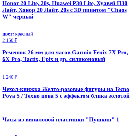
Honor 20 Lite, 20s, Huawei P30 Lite, Хуавей П30
Лайт, Хонор 20 Лайт, 20s с 3D принтом "Chaos
W" черный
цвет:
красный
2 150 ₽
Ремешок 26 мм для часов Garmin Fenix 7X Pro,
6X Pro, Tactix, Epix и др. силиконовый
1 240 ₽
Чехол-книжка Желто-розовые фигуры на Tecno
Pova 5 / Техно пова 5 с эффектом блика золотой
Часы из виниловой пластинки "Пушкин" 1