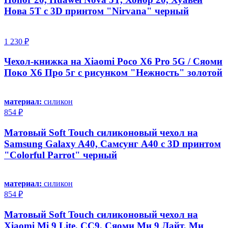
Нова 5Т с 3D принтом "Nirvana" черный
1 230 ₽
Чехол-книжка на Xiaomi Poco X6 Pro 5G / Сяоми
Поко Х6 Про 5г с рисунком "Нежность" золотой
материал:
силикон
854 ₽
Матовый Soft Touch силиконовый чехол на
Samsung Galaxy A40, Самсунг А40 с 3D принтом
"Colorful Parrot" черный
материал:
силикон
854 ₽
Матовый Soft Touch силиконовый чехол на
Xiaomi Mi 9 Lite, CC9, Сяоми Ми 9 Лайт, Ми