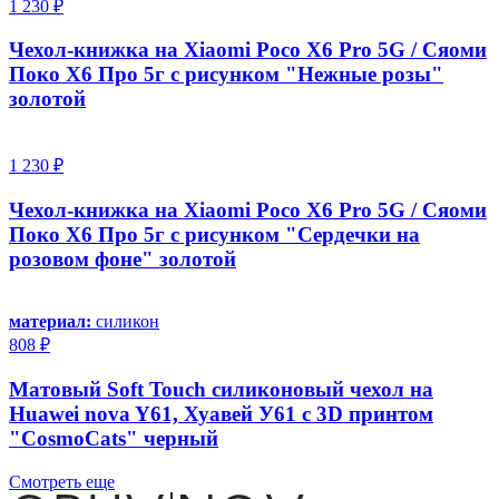
1 230 ₽
Чехол-книжка на Xiaomi Poco X6 Pro 5G / Сяоми
Поко Х6 Про 5г с рисунком "Нежные розы"
золотой
1 230 ₽
Чехол-книжка на Xiaomi Poco X6 Pro 5G / Сяоми
Поко Х6 Про 5г с рисунком "Сердечки на
розовом фоне" золотой
материал:
силикон
808 ₽
Матовый Soft Touch силиконовый чехол на
Huawei nova Y61, Хуавей У61 с 3D принтом
"CosmoCats" черный
Смотреть еще