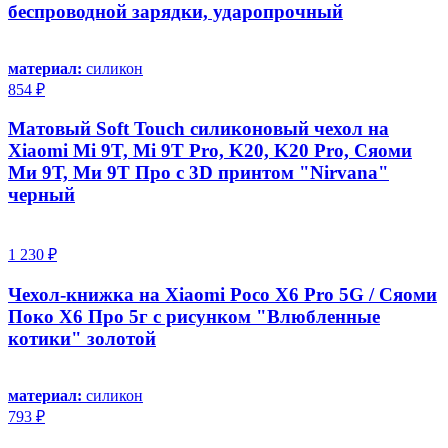
беспроводной зарядки, ударопрочный
материал:
силикон
854 ₽
Матовый Soft Touch силиконовый чехол на
Xiaomi Mi 9T, Mi 9T Pro, K20, K20 Pro, Сяоми
Ми 9Т, Ми 9Т Про с 3D принтом "Nirvana"
черный
1 230 ₽
Чехол-книжка на Xiaomi Poco X6 Pro 5G / Сяоми
Поко Х6 Про 5г с рисунком "Влюбленные
котики" золотой
материал:
силикон
793 ₽