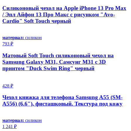
Силиконовый чехол на Apple iPhone 13 Pro Max
/ Эпл Айфон 13 Про Макс с рисунком "Avo-
Cardio" Soft Touch черный
материал:
силикон
793 ₽
Матовый Soft Touch силиконовый чехол на
Samsung Galaxy M31, Самсунг М31 с 3D
принтом "Duck Swim Ring" черный
428 ₽
Чехол книжка для телефона Samsung A55 (SM-
A556) (6.6"), фисташковый. Текстура под кожу
материал:
силикон
1 241 ₽