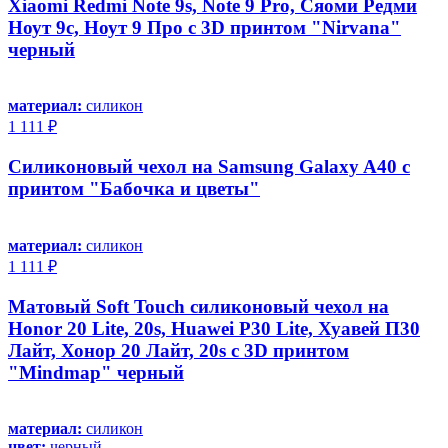
Xiaomi Redmi Note 9s, Note 9 Pro, Сяоми Редми
Ноут 9с, Ноут 9 Про с 3D принтом "Nirvana"
черный
материал:
силикон
1 111 ₽
Силиконовый чехол на Samsung Galaxy A40 с
принтом "Бабочка и цветы"
материал:
силикон
1 111 ₽
Матовый Soft Touch силиконовый чехол на
Honor 20 Lite, 20s, Huawei P30 Lite, Хуавей П30
Лайт, Хонор 20 Лайт, 20s с 3D принтом
"Mindmap" черный
материал:
силикон
цвет:
черный