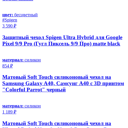
цвет:
бесцветный
#Spigen
3 590 ₽
Защитный чехол Spigen Ultra Hybrid для Google
Pixel 9/9 Pro (Гугл Пиксель 9/9 Про) matte black
материал:
силикон
854 ₽
Матовый Soft Touch силиконовый чехол на
Samsung Galaxy A40, Самсунг А40 с 3D принтом
"Colorful Parrot" черный
материал:
силикон
1 189 ₽
Матовый Soft Touch силиконовый чехол на