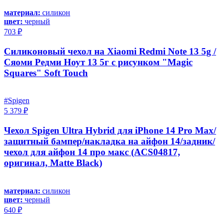
материал:
силикон
цвет:
черный
703 ₽
Силиконовый чехол на Xiaomi Redmi Note 13 5g /
Сяоми Редми Ноут 13 5г с рисунком "Magic
Squares" Soft Touch
#Spigen
5 379 ₽
Чехол Spigen Ultra Hybrid для iPhone 14 Pro Max/
защитный бампер/накладка на айфон 14/задник/
чехол для айфон 14 про макс (ACS04817,
оригинал, Matte Black)
материал:
силикон
цвет:
черный
640 ₽