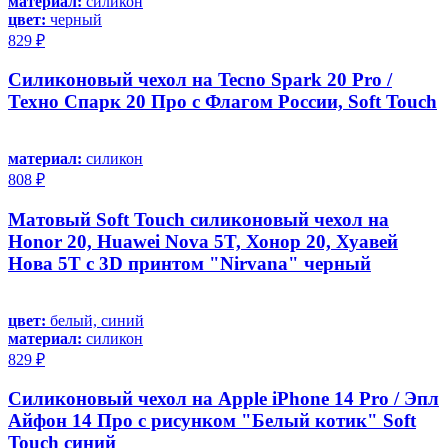
материал:
силикон
цвет:
черный
829 ₽
Силиконовый чехол на Tecno Spark 20 Pro /
Техно Спарк 20 Про с Флагом России, Soft Touch
материал:
силикон
808 ₽
Матовый Soft Touch силиконовый чехол на
Honor 20, Huawei Nova 5T, Хонор 20, Хуавей
Нова 5Т с 3D принтом "Nirvana" черный
цвет:
белый, синий
материал:
силикон
829 ₽
Силиконовый чехол на Apple iPhone 14 Pro / Эпл
Айфон 14 Про с рисунком "Белый котик" Soft
Touch синий