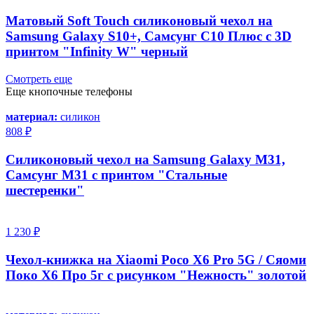
Матовый Soft Touch силиконовый чехол на
Samsung Galaxy S10+, Самсунг С10 Плюс с 3D
принтом "Infinity W" черный
Смотреть еще
Еще кнопочные телефоны
материал:
силикон
808 ₽
Силиконовый чехол на Samsung Galaxy M31,
Самсунг М31 с принтом "Стальные
шестеренки"
1 230 ₽
Чехол-книжка на Xiaomi Poco X6 Pro 5G / Сяоми
Поко Х6 Про 5г с рисунком "Нежность" золотой