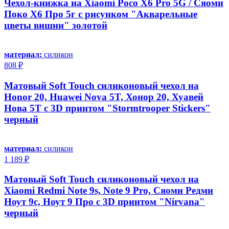
Чехол-книжка на Xiaomi Poco X6 Pro 5G / Сяоми
Поко Х6 Про 5г с рисунком "Акварельные
цветы вишни" золотой
материал:
силикон
808 ₽
Матовый Soft Touch силиконовый чехол на
Honor 20, Huawei Nova 5T, Хонор 20, Хуавей
Нова 5Т с 3D принтом "Stormtrooper Stickers"
черный
материал:
силикон
1 189 ₽
Матовый Soft Touch силиконовый чехол на
Xiaomi Redmi Note 9s, Note 9 Pro, Сяоми Редми
Ноут 9с, Ноут 9 Про с 3D принтом "Nirvana"
черный