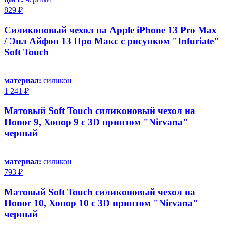
829 ₽
Силиконовый чехол на Apple iPhone 13 Pro Max
/ Эпл Айфон 13 Про Макс с рисунком "Infuriate"
Soft Touch
материал:
силикон
1 241 ₽
Матовый Soft Touch силиконовый чехол на
Honor 9, Хонор 9 с 3D принтом "Nirvana"
черный
материал:
силикон
793 ₽
Матовый Soft Touch силиконовый чехол на
Honor 10, Хонор 10 с 3D принтом "Nirvana"
черный