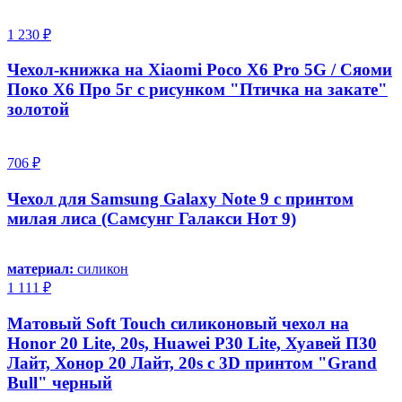
1 230 ₽
Чехол-книжка на Xiaomi Poco X6 Pro 5G / Сяоми
Поко Х6 Про 5г с рисунком "Птичка на закате"
золотой
706 ₽
Чехол для Samsung Galaxy Note 9 с принтом
милая лиса (Самсунг Галакси Нот 9)
материал:
силикон
1 111 ₽
Матовый Soft Touch силиконовый чехол на
Honor 20 Lite, 20s, Huawei P30 Lite, Хуавей П30
Лайт, Хонор 20 Лайт, 20s с 3D принтом "Grand
Bull" черный