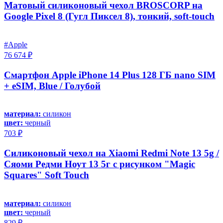
Матовый силиконовый чехол BROSCORP на
Google Pixel 8 (Гугл Пиксел 8), тонкий, soft-touch
#Apple
76 674 ₽
Смартфон Apple iPhone 14 Plus 128 ГБ nano SIM
+ eSIM, Blue / Голубой
материал:
силикон
цвет:
черный
703 ₽
Силиконовый чехол на Xiaomi Redmi Note 13 5g /
Сяоми Редми Ноут 13 5г с рисунком "Magic
Squares" Soft Touch
материал:
силикон
цвет:
черный
829 ₽