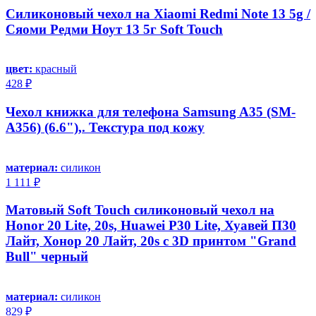
Силиконовый чехол на Xiaomi Redmi Note 13 5g /
Сяоми Редми Ноут 13 5г Soft Touch
цвет:
красный
428 ₽
Чехол книжка для телефона Samsung A35 (SM-
A356) (6.6"),. Текстура под кожу
материал:
силикон
1 111 ₽
Матовый Soft Touch силиконовый чехол на
Honor 20 Lite, 20s, Huawei P30 Lite, Хуавей П30
Лайт, Хонор 20 Лайт, 20s с 3D принтом "Grand
Bull" черный
материал:
силикон
829 ₽