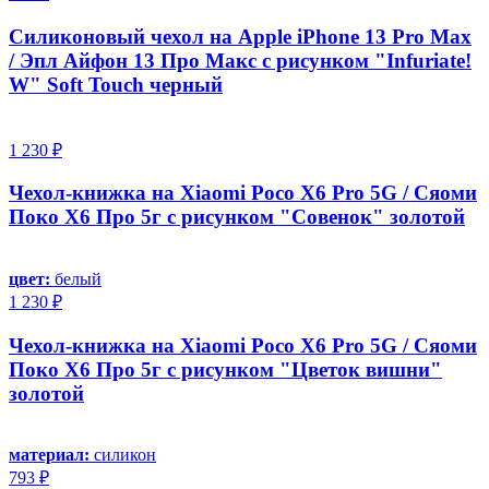
Силиконовый чехол на Apple iPhone 13 Pro Max
/ Эпл Айфон 13 Про Макс с рисунком "Infuriate!
W" Soft Touch черный
1 230 ₽
Чехол-книжка на Xiaomi Poco X6 Pro 5G / Сяоми
Поко Х6 Про 5г с рисунком "Совенок" золотой
цвет:
белый
1 230 ₽
Чехол-книжка на Xiaomi Poco X6 Pro 5G / Сяоми
Поко Х6 Про 5г с рисунком "Цветок вишни"
золотой
материал:
силикон
793 ₽