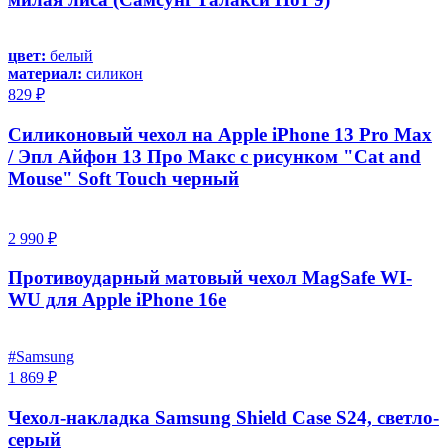
цвет:
белый
материал:
силикон
829 ₽
Силиконовый чехол на Apple iPhone 13 Pro Max
/ Эпл Айфон 13 Про Макс с рисунком "Cat and
Mouse" Soft Touch черный
2 990 ₽
Противоударный матовый чехол MagSafe WI-
WU для Apple iPhone 16e
#Samsung
1 869 ₽
Чехол-накладка Samsung Shield Case S24, светло-
серый