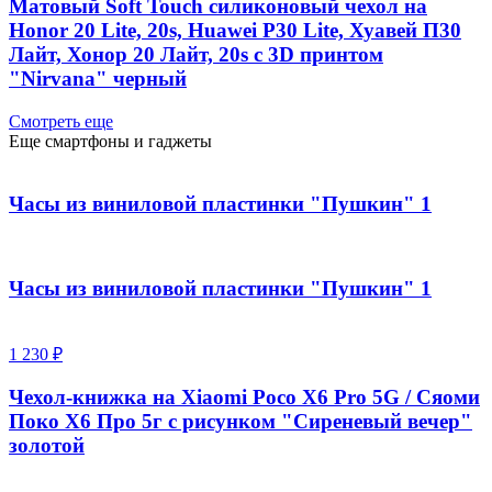
Матовый Soft Touch силиконовый чехол на
Honor 20 Lite, 20s, Huawei P30 Lite, Хуавей П30
Лайт, Хонор 20 Лайт, 20s с 3D принтом
"Nirvana" черный
Смотреть еще
Еще смартфоны и гаджеты
Часы из виниловой пластинки "Пушкин" 1
Часы из виниловой пластинки "Пушкин" 1
1 230 ₽
Чехол-книжка на Xiaomi Poco X6 Pro 5G / Сяоми
Поко Х6 Про 5г с рисунком "Сиреневый вечер"
золотой