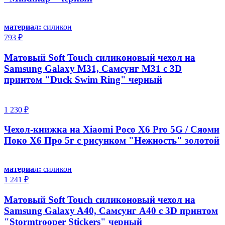
материал:
силикон
793 ₽
Матовый Soft Touch силиконовый чехол на
Samsung Galaxy M31, Самсунг М31 с 3D
принтом "Duck Swim Ring" черный
1 230 ₽
Чехол-книжка на Xiaomi Poco X6 Pro 5G / Сяоми
Поко Х6 Про 5г с рисунком "Нежность" золотой
материал:
силикон
1 241 ₽
Матовый Soft Touch силиконовый чехол на
Samsung Galaxy A40, Самсунг А40 с 3D принтом
"Stormtrooper Stickers" черный