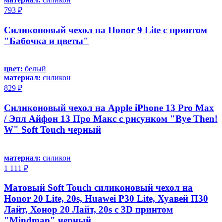
793 ₽
Силиконовый чехол на Honor 9 Lite с принтом
"Бабочка и цветы"
цвет:
белый
материал:
силикон
829 ₽
Силиконовый чехол на Apple iPhone 13 Pro Max
/ Эпл Айфон 13 Про Макс с рисунком "Bye Then!
W" Soft Touch черный
материал:
силикон
1 111 ₽
Матовый Soft Touch силиконовый чехол на
Honor 20 Lite, 20s, Huawei P30 Lite, Хуавей П30
Лайт, Хонор 20 Лайт, 20s с 3D принтом
"Mindmap" черный