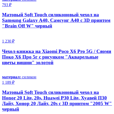
793 ₽
Матовый Soft Touch силиконовый чехол на
Samsung Galaxy A40, Самсунг А40 с 3D принтом
"Brain Off W" черный
1 230 ₽
Чехол-книжка на Xiaomi Poco X6 Pro 5G / Сяоми
Поко Х6 Про 5г с рисунком "Акварельные
цветы вишни" золотой
материал:
силикон
1 189 ₽
Матовый Soft Touch силиконовый чехол на
Honor 20 Lite, 20s, Huawei P30 Lite, Хуавей П30
Лайт, Хонор 20 Лайт, 20s с 3D принтом "2005 W"
черный