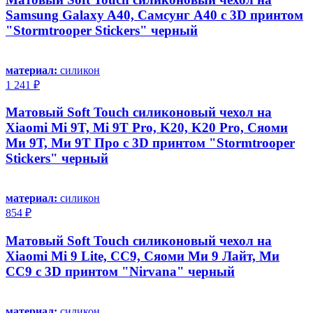
Samsung Galaxy A40, Самсунг А40 с 3D принтом
"Stormtrooper Stickers" черный
материал:
силикон
1 241 ₽
Матовый Soft Touch силиконовый чехол на
Xiaomi Mi 9T, Mi 9T Pro, K20, K20 Pro, Сяоми
Ми 9Т, Ми 9Т Про с 3D принтом "Stormtrooper
Stickers" черный
материал:
силикон
854 ₽
Матовый Soft Touch силиконовый чехол на
Xiaomi Mi 9 Lite, CC9, Сяоми Ми 9 Лайт, Ми
СС9 с 3D принтом "Nirvana" черный
материал:
силикон