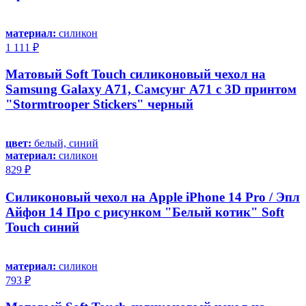
материал:
силикон
1 111 ₽
Матовый Soft Touch силиконовый чехол на
Samsung Galaxy A71, Самсунг А71 с 3D принтом
"Stormtrooper Stickers" черный
цвет:
белый, синий
материал:
силикон
829 ₽
Силиконовый чехол на Apple iPhone 14 Pro / Эпл
Айфон 14 Про с рисунком "Белый котик" Soft
Touch синий
материал:
силикон
793 ₽