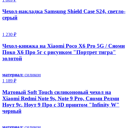
Чехол-накладка Samsung Shield Case S24, светло-
серый
1 230 ₽
Чехол-книжка на Xiaomi Poco X6 Pro 5G / Сяоми
Поко Х6 Про 5г с рисунком "Портрет тигра"
золотой
материал:
силикон
1 189 ₽
Матовый Soft Touch силиконовый чехол на
Xiaomi Redmi Note 9s, Note 9 Pro, Сяоми Редми
Ноут 9с, Ноут 9 Про с 3D принтом "Infinity W"
черный
материал:
силикон