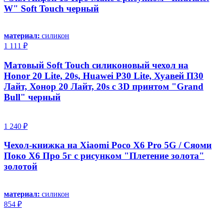
W" Soft Touch черный
материал:
силикон
1 111 ₽
Матовый Soft Touch силиконовый чехол на
Honor 20 Lite, 20s, Huawei P30 Lite, Хуавей П30
Лайт, Хонор 20 Лайт, 20s с 3D принтом "Grand
Bull" черный
1 240 ₽
Чехол-книжка на Xiaomi Poco X6 Pro 5G / Сяоми
Поко Х6 Про 5г с рисунком "Плетение золота"
золотой
материал:
силикон
854 ₽