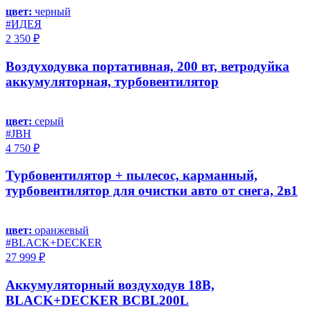
цвет:
черный
#ИДЕЯ
2 350 ₽
Воздуходувка портативная, 200 вт, ветродуйка
аккумуляторная, турбовентилятор
цвет:
серый
#JBH
4 750 ₽
Турбовентилятор + пылесос, карманный,
турбовентилятор для очистки авто от снега, 2в1
цвет:
оранжевый
#BLACK+DECKER
27 999 ₽
Аккумуляторный воздуходув 18В,
BLACK+DECKER BCBL200L