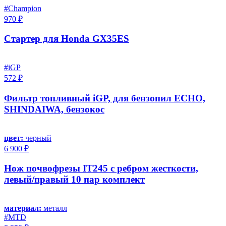
#Champion
970 ₽
Стартер для Honda GX35ES
#iGP
572 ₽
Фильтр топливный iGP, для бензопил ECHO,
SHINDAIWA, бензокос
цвет:
черный
6 900 ₽
Нож почвофрезы IT245 с ребром жесткости,
левый/правый 10 пар комплект
материал:
металл
#MTD