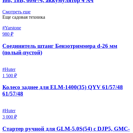
Ion, 18В, 60м³/ч, аккумулятор 4 Ач
Смотреть еще
Еще садовая техника
#Yarstone
980 ₽
Соединитель штанг Бензотриммера d-26 мм
(полый-пустой)
#Huter
1 500 ₽
Колесо заднее для ELM-1400(35) QYV 61/57/48
61/57/48
#Huter
3 000 ₽
Стартер ручной для GLM-5.0S(54) с DJP5, GMC-