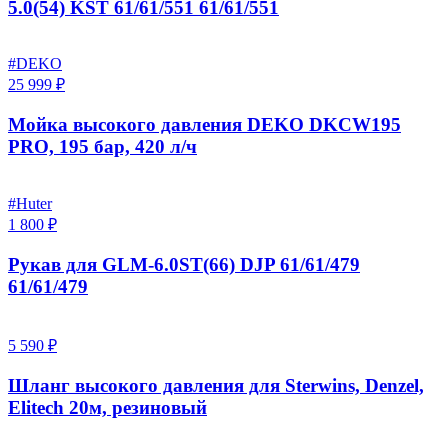
5.0(54) KST 61/61/551 61/61/551
#DEKO
25 999 ₽
Мойка высокого давления DEKO DKCW195
PRO, 195 бар, 420 л/ч
#Huter
1 800 ₽
Рукав для GLM-6.0ST(66) DJP 61/61/479
61/61/479
5 590 ₽
Шланг высокого давления для Sterwins, Denzel,
Elitech 20м, резиновый