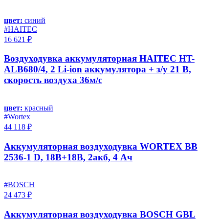
цвет:
синий
#HAITEC
16 621 ₽
Воздуходувка аккумуляторная HAITEC HT-
ALB680/4, 2 Li-ion аккумулятора + з/у 21 В,
скорость воздуха 36м/с
цвет:
красный
#Wortex
44 118 ₽
Аккумуляторная воздуходувка WORTEX BB
2536-1 D, 18В+18В, 2акб, 4 Ач
#BOSCH
24 473 ₽
Аккумуляторная воздуходувка BOSCH GBL