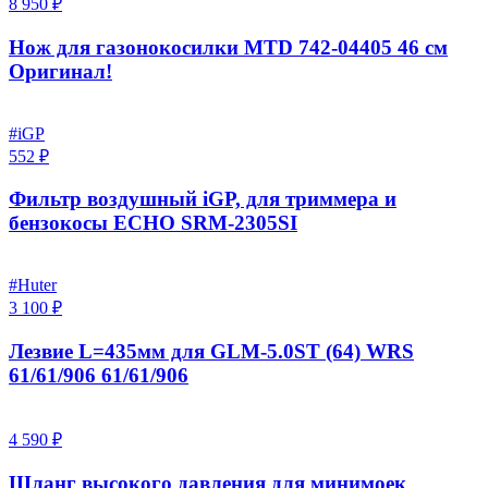
8 950 ₽
Нож для газонокосилки MTD 742-04405 46 см
Оригинал!
#iGP
552 ₽
Фильтр воздушный iGP, для триммера и
бензокосы ECHO SRM-2305SI
#Huter
3 100 ₽
Лезвие L=435мм для GLM-5.0ST (64) WRS
61/61/906 61/61/906
4 590 ₽
Шланг высокого давления для минимоек