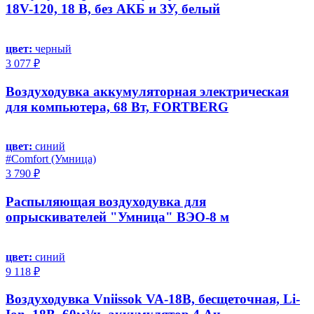
18V-120, 18 В, без АКБ и ЗУ, белый
цвет:
черный
3 077 ₽
Воздуходувка аккумуляторная электрическая
для компьютера, 68 Вт, FORTBERG
цвет:
синий
#Comfort (Умница)
3 790 ₽
Распыляющая воздуходувка для
опрыскивателей "Умница" ВЭО-8 м
цвет:
синий
9 118 ₽
Воздуходувка Vniissok VA-18B, бесщеточная, Li-