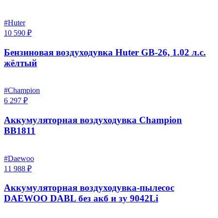
#Huter
10 590 ₽
Бензиновая воздуходувка Huter GB-26, 1.02 л.с.
жёлтый
#Champion
6 297 ₽
Аккумуляторная воздуходувка Champion
BB1811
#Daewoo
11 988 ₽
Аккумуляторная воздуходувка-пылесос
DAEWOO DABL без акб и зу 9042Li