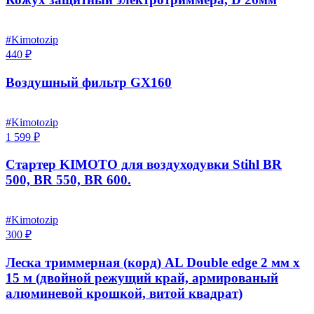
#Kimotozip
440 ₽
Воздушный фильтр GX160
#Kimotozip
1 599 ₽
Стартер KIMOTO для воздуходувки Stihl BR
500, ВR 550, BR 600.
#Kimotozip
300 ₽
Леска триммерная (корд) AL Double edge 2 мм x
15 м (двойной режущий край, армированый
алюминевой крошкой, витой квадрат)