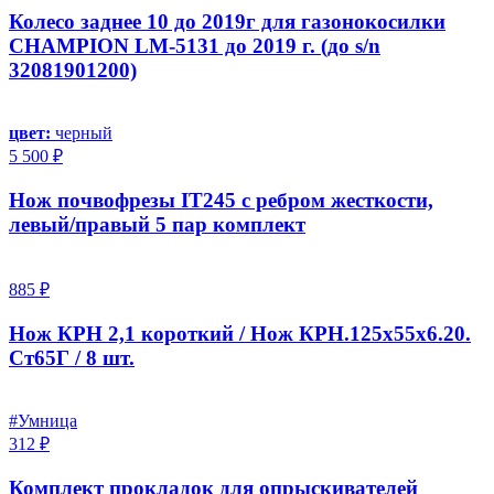
Колесо заднее 10 до 2019г для газонокосилки
CHAMPION LM-5131 до 2019 г. (до s/n
32081901200)
цвет:
черный
5 500 ₽
Нож почвофрезы IT245 с ребром жесткости,
левый/правый 5 пар комплект
885 ₽
Нож КРН 2,1 короткий / Нож КРН.125х55х6.20.
Ст65Г / 8 шт.
#Умница
312 ₽
Комплект прокладок для опрыскивателей