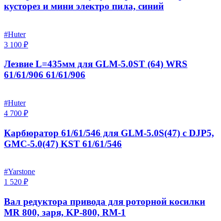
кусторез и мини электро пила, синий
#Huter
3 100 ₽
Лезвие L=435мм для GLM-5.0ST (64) WRS
61/61/906 61/61/906
#Huter
4 700 ₽
Карбюратор 61/61/546 для GLM-5.0S(47) с DJP5,
GMC-5.0(47) KST 61/61/546
#Yarstone
1 520 ₽
Вал редуктора привода для роторной косилки
MR 800, заря, KP-800, RM-1