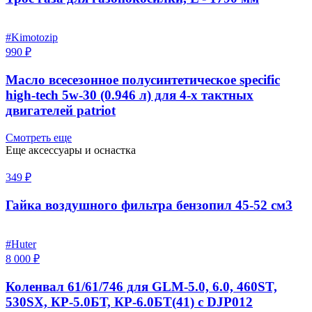
#Kimotozip
990 ₽
Масло всесезонное полусинтетическое specific
high-tech 5w-30 (0.946 л) для 4-х тактных
двигателей patriot
Смотреть еще
Еще аксессуары и оснастка
349 ₽
Гайка воздушного фильтра бензопил 45-52 см3
#Huter
8 000 ₽
Коленвал 61/61/746 для GLM-5.0, 6.0, 460ST,
530SX, КР-5.0БТ, КР-6.0БТ(41) с DJP012