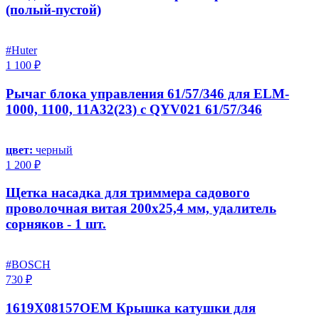
(полый-пустой)
#Huter
1 100 ₽
Рычаг блока управления 61/57/346 для ELM-
1000, 1100, 11A32(23) c QYV021 61/57/346
цвет:
черный
1 200 ₽
Щетка насадка для триммера садового
проволочная витая 200х25,4 мм, удалитель
сорняков - 1 шт.
#BOSCH
730 ₽
1619X08157OEM Крышка катушки для