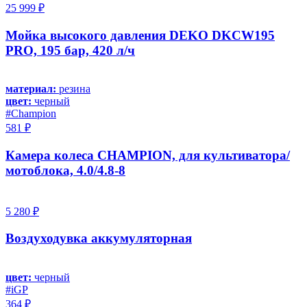
25 999 ₽
Мойка высокого давления DEKO DKCW195
PRO, 195 бар, 420 л/ч
материал:
резина
цвет:
черный
#Champion
581 ₽
Камера колеса CHAMPION, для культиватора/
мотоблока, 4.0/4.8-8
5 280 ₽
Воздуходувка аккумуляторная
цвет:
черный
#iGP
364 ₽