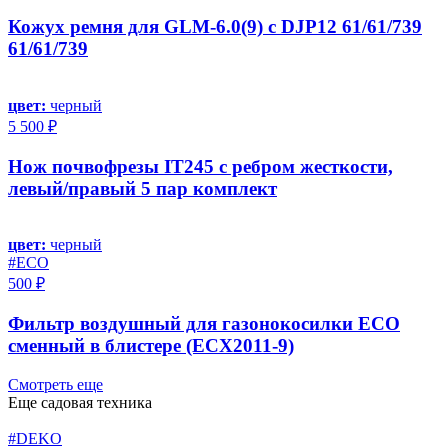
Кожух ремня для GLM-6.0(9) с DJP12 61/61/739
61/61/739
цвет:
черный
5 500 ₽
Нож почвофрезы IT245 с ребром жесткости,
левый/правый 5 пар комплект
цвет:
черный
#ECO
500 ₽
Фильтр воздушный для газонокосилки ECO
сменный в блистере (ECX2011-9)
Смотреть еще
Еще садовая техника
#DEKO