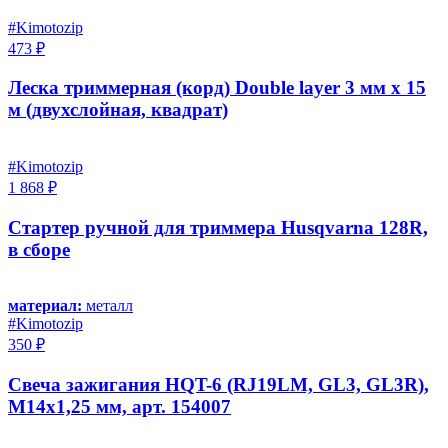
#Kimotozip
473 ₽
Леска триммерная (корд) Double layer 3 мм x 15
м (двухслойная, квадрат)
#Kimotozip
1 868 ₽
Стартер ручной для триммера Husqvarna 128R,
в сборе
материал:
металл
#Kimotozip
350 ₽
Свеча зажигания HQT-6 (RJ19LM, GL3, GL3R),
М14х1,25 мм, арт. 154007