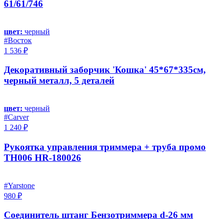
61/61/746
цвет:
черный
#Восток
1 536 ₽
Декоративный заборчик 'Кошка' 45*67*335см,
черный металл, 5 деталей
цвет:
черный
#Carver
1 240 ₽
Рукоятка управления триммера + труба промо
TH006 HR-180026
#Yarstone
980 ₽
Соединитель штанг Бензотриммера d-26 мм