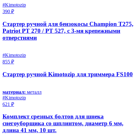
#Kimotozip
390 ₽
Стартер ручной для бензокосы Champion T275,
Patriot PT 270 / PT 527, с 3-мя крепежными
отверстиями
#Kimotozip
855 ₽
Стартер ручной Kimotozip для триммера FS100
материал:
металл
#Kimotozip
621 ₽
Комплект срезных болтов для шнека
снегоуборщика со шплинтом, диаметр 6 мм,
длина 41 мм, 10 шт.