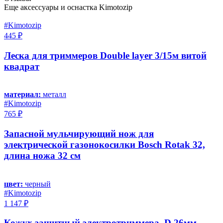
Еще аксессуары и оснастка Kimotozip
#Kimotozip
445 ₽
Леска для триммеров Double layer 3/15м витой
квадрат
материал:
металл
#Kimotozip
765 ₽
Запасной мульчирующий нож для
электрической газонокосилки Bosch Rotak 32,
длина ножа 32 см
цвет:
черный
#Kimotozip
1 147 ₽
Кожух защитный электротриммера, D 26мм