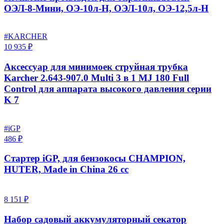
ОЭЛ-8-Мини, ОЭ-10л-Н, ОЭЛ-10л, ОЭ-12,5л-Н
#KARCHER
10 935 ₽
Аксессуар для минимоек струйная трубка
Karcher 2.643-907.0 Multi 3 в 1 MJ 180 Full
Control для аппарата высокого давления серии
K 7
#iGP
486 ₽
Стартер iGP, для бензокосы CHAMPION,
HUTER, Made in China 26 cc
8 151 ₽
Набор садовый аккумуляторный секатор