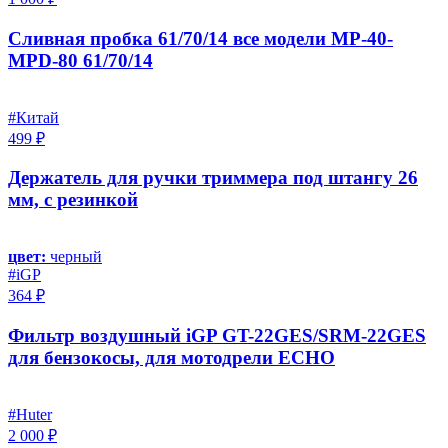
Сливная пробка 61/70/14 все модели MP-40-
MPD-80 61/70/14
#Китай
499 ₽
Держатель для ручки триммера под штангу 26
мм, с резинкой
цвет:
черный
#iGP
364 ₽
Фильтр воздушный iGP GT-22GES/SRM-22GES
для бензокосы, для мотодрели ECHO
#Huter
2 000 ₽