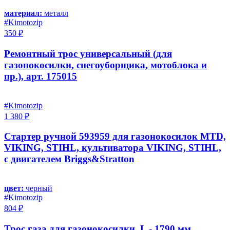
материал:
металл
#Kimotozip
350 ₽
Ремонтный трос универсальный (для
газонокосилки, снегоуборщика, мотоблока и
пр.), арт. 175015
#Kimotozip
1 380 ₽
Стартер ручной 593959 для газонокосилок MTD,
VIKING, STIHL, культиватора VIKING, STIHL,
с двигателем Briggs&Stratton
цвет:
черный
#Kimotozip
804 ₽
Трос газа для газонокосилки, L - 1790 мм