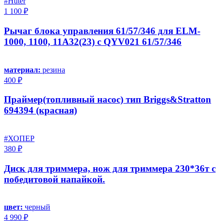
#Huter
1 100 ₽
Рычаг блока управления 61/57/346 для ELM-
1000, 1100, 11A32(23) c QYV021 61/57/346
материал:
резина
400 ₽
Праймер(топливный насос) тип Briggs&Stratton
694394 (красная)
#ХОПЕР
380 ₽
Диск для триммера, нож для триммера 230*36т с
победитовой напайкой.
цвет:
черный
4 990 ₽