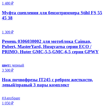
1 480 ₽
Муфта сцепления для бензотриммера Stihl FS 55
45 38
1 309 ₽
Ремень 0306030002 для мотоблока Caiman,
Pubert, MasterYard, Husqvarna серии ECO /
PRIMO, Huter GMC-5,5-GMC-6,5 серия GPWY
цвет:
черный
3 500 ₽
Нож почвофрезы IT245 с ребром жесткости,
левый/правый 3 пары комплект
#AgroSpare
1 050 ₽