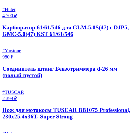
#Huter
4 700 ₽
Карбюратор 61/61/546 для GLM-5.0S(47) с DJP5,
GMC-5.0(47) KST 61/61/546
#Yarstone
980 ₽
Соединитель штанг Бензотриммера d-26 мм
(полый-пустой)
#TUSCAR
2 399 ₽
Нож для мотокосы TUSCAR BB1075 Professional,
230x25.4x36T, Super Strong