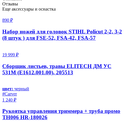
Отзывы
Еще аксессуары и оснастка
890 ₽
Набор ножей для головок STIHL Policut 2-2, 3-2
(8 штук ) для FSE-52, FSA-42, FSA-57
19 999 ₽
Сборщик листьев, травы ELITECH ДМ УС
531М (E1612.001.00), 205513
цвет:
черный
#Carver
1 240 ₽
Рукоятка управления триммера + труба промо
TH006 HR-180026