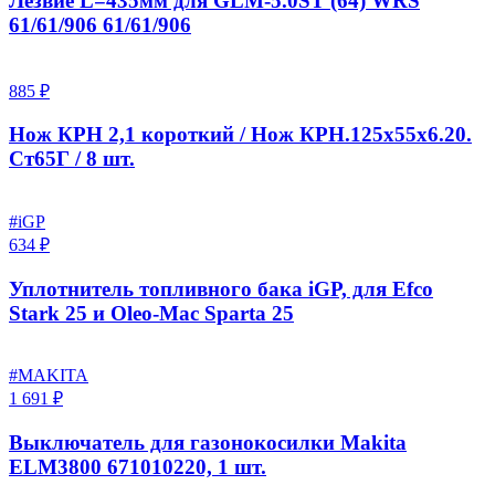
Лезвие L=435мм для GLM-5.0ST (64) WRS
61/61/906 61/61/906
885 ₽
Нож КРН 2,1 короткий / Нож КРН.125х55х6.20.
Ст65Г / 8 шт.
#iGP
634 ₽
Уплотнитель топливного бака iGP, для Efco
Stark 25 и Oleo-Mac Sparta 25
#MAKITA
1 691 ₽
Выключатель для газонокосилки Makita
ELM3800 671010220, 1 шт.