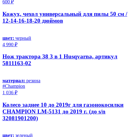
600 ₽
Кожух, чехол универсальный для пилы 50 см /
12-14-16-18-20 дюймов
цвет:
черный
4 990 ₽
Нож трактора 38 3 в 1 Husqvarna, артикул
5811163-02
материал:
резина
#Champion
1 036 ₽
Колесо заднее 10 до 2019г для газонокосилки
CHAMPION LM-5131 до 2019 г. (до s/n
32081901200)
цвет:
зеленый