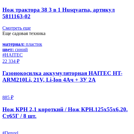
Нож трактора 38 3 в 1 Husqvarna, артикул
5811163-02
Смотреть еще
Еще садовая техника
материал:
пластик
цвет:
синий
#HAITEC
22 334 ₽
Газонокосилка аккумуляторная HAITEC HT-
ARM210Li, 21V, Li-Ion 4Ач + ЗУ 2A
885 ₽
Нож КРН 2,1 короткий / Нож КРН.125х55х6.20.
Ст65Г / 8 шт.
#Denzel