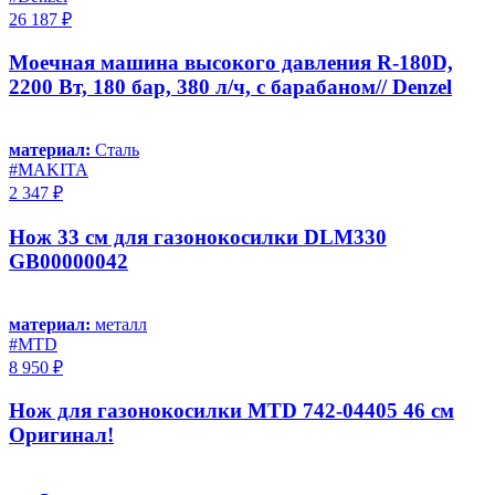
26 187 ₽
Моечная машина высокого давления R-180D,
2200 Вт, 180 бар, 380 л/ч, с барабаном// Denzel
материал:
Сталь
#MAKITA
2 347 ₽
Нож 33 см для газонокосилки DLM330
GB00000042
материал:
металл
#MTD
8 950 ₽
Нож для газонокосилки MTD 742-04405 46 см
Оригинал!