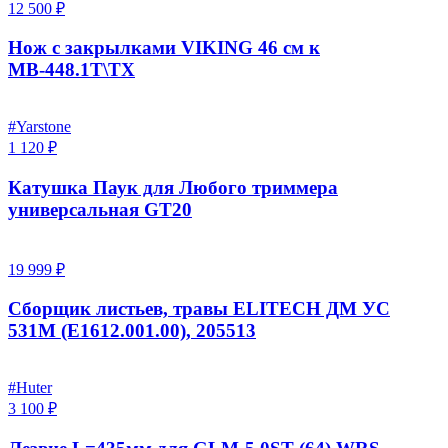
12 500 ₽
Нож с закрылками VIKING 46 см к
МВ-448.1T\TX
#Yarstone
1 120 ₽
Катушка Паук для Любого триммера
универсальная GT20
19 999 ₽
Сборщик листьев, травы ELITECH ДМ УС
531М (E1612.001.00), 205513
#Huter
3 100 ₽