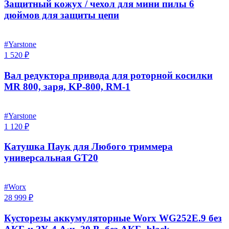
Защитный кожух / чехол для мини пилы 6
дюймов для защиты цепи
#Yarstone
1 520 ₽
Вал редуктора привода для роторной косилки
MR 800, заря, KP-800, RM-1
#Yarstone
1 120 ₽
Катушка Паук для Любого триммера
универсальная GT20
#Worx
28 999 ₽
Кусторезы аккумуляторные Worx WG252E.9 без