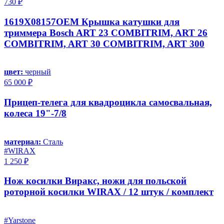
730 ₽
1619X08157OEM Крышка катушки для
триммера Bosch ART 23 COMBITRIM, ART 26
COMBITRIM, ART 30 COMBITRIM, ART 300
цвет:
черный
65 000 ₽
Прицеп-телега для квадроцикла самосвальная,
колеса 19"-7/8
материал:
Сталь
#WIRAX
1 250 ₽
Нож косилки Виракс, ножи для польской
роторной косилки WIRAX / 12 штук / комплект
#Yarstone