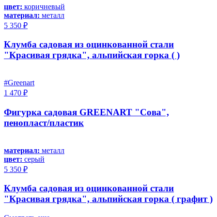
цвет:
коричневый
материал:
металл
5 350 ₽
Клумба садовая из оцинкованной стали
"Красивая грядка", альпийская горка ( )
#Greenart
1 470 ₽
Фигурка садовая GREENART "Сова",
пенопласт/пластик
материал:
металл
цвет:
серый
5 350 ₽
Клумба садовая из оцинкованной стали
"Красивая грядка", альпийская горка ( графит )