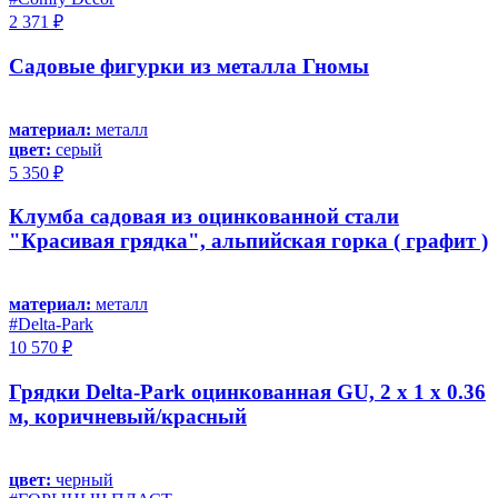
2 371 ₽
Садовые фигурки из металла Гномы
материал:
металл
цвет:
серый
5 350 ₽
Клумба садовая из оцинкованной стали
"Красивая грядка", альпийская горка ( графит )
материал:
металл
#Delta-Park
10 570 ₽
Грядки Delta-Park оцинкованная GU, 2 х 1 х 0.36
м, коричневый/красный
цвет:
черный