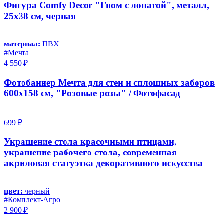
Фигура Comfy Decor "Гном с лопатой", металл,
25х38 см, черная
материал:
ПВХ
#Мечта
4 550 ₽
Фотобаннер Мечта для стен и сплошных заборов
600x158 см, "Розовые розы" / Фотофасад
699 ₽
Украшение стола красочными птицами,
украшение рабочего стола, современная
акриловая статуэтка декоративного искусства
цвет:
черный
#Комплект-Агро
2 900 ₽