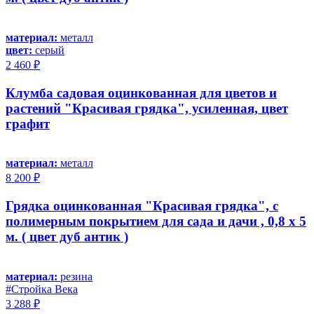
материал:
металл
цвет:
серый
2 460 ₽
Клумба садовая оцинкованная для цветов и
растений "Красивая грядка", усиленная, цвет
графит
материал:
металл
8 200 ₽
Грядка оцинкованная "Красивая грядка", с
полимерным покрытием для сада и дачи , 0,8 х 5
м. ( цвет дуб антик )
материал:
резина
#Стройка Века
3 288 ₽