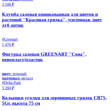
3 188 ₽
Клумба садовая оцинкованная для цветов и
растений "Красивая грядка", усиленная, цвет
дуб антик
#Greenart
1 470 ₽
Фигурка садовая GREENART "Сова",
пенопласт/пластик
цвет:
зеленый
материал:
металл
#Delta-Park
5 260 ₽
Колышки уголки для деревянных грядок CB75-
5Gr, высота 75 см