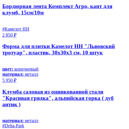
Бордюрная лента Комплект Агро, кант для
клумб, 15см/10м
#Камелот НН
2 850 ₽
Форма для плитки Камелот НН "Львовский
тротуар", пластик, 30x30х3 см, 10 штук
цвет:
коричневый
материал:
металл
5 950 ₽
Клумба садовая из оцинкованной стали
"Красивая грядка", альпийская горка ( дуб
антик )
материал:
металл
#Delta-Park