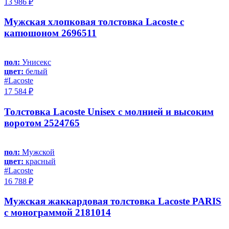
13 986 ₽
Мужская хлопковая толстовка Lacoste с
капюшоном 2696511
пол:
Унисекс
цвет:
белый
#Lacoste
17 584 ₽
Толстовка Lacoste Unisex с молнией и высоким
воротом 2524765
пол:
Мужской
цвет:
красный
#Lacoste
16 788 ₽
Мужская жаккардовая толстовка Lacoste PARIS
с монограммой 2181014