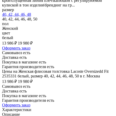
крой\спущенная линия плеч\капюшон с регулируюемой
кулиской в тон изделия\брендинг на гр...
размер
40, 42, 44, 46, 48
40, 42, 44, 46, 48, 50
пол
Женский
цвет
белый
13 986 ₽
19 980 ₽
Оформить заказ
Самовывоз есть
Доставка есть
Покупка в магазине есть
Гарантия производителя есть
Цены на Женская флисовая толстовка Lacoste Oversizedd Fit
2535331 белый, размер 40, 42, 44, 46, 48, 50 в г. Москва
13 986 ₽
19 980 ₽
Самовывоз есть
Доставка есть
Покупка в магазине есть
Гарантия производителя есть
Оформить заказ
Характеристики
Описание