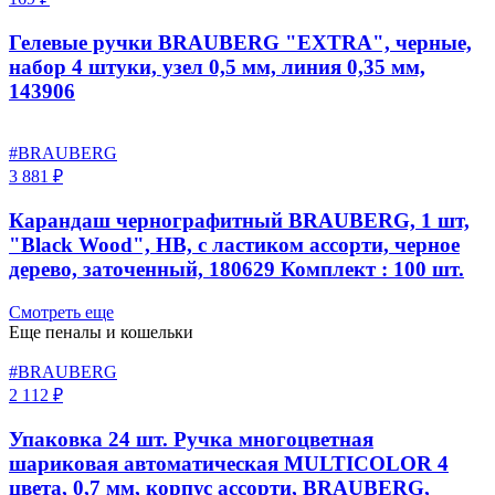
Гелевые ручки BRAUBERG "EXTRA", черные,
набор 4 штуки, узел 0,5 мм, линия 0,35 мм,
143906
#BRAUBERG
3 881 ₽
Карандаш чернографитный BRAUBERG, 1 шт,
"Black Wood", НВ, с ластиком ассорти, черное
дерево, заточенный, 180629 Комплект : 100 шт.
Смотреть еще
Еще пеналы и кошельки
#BRAUBERG
2 112 ₽
Упаковка 24 шт. Ручка многоцветная
шариковая автоматическая MULTICOLOR 4
цвета, 0,7 мм, корпус ассорти, BRAUBERG,