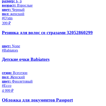
размер:
Б, р
возраст:
Взрослые
цвет:
Черный
пол:
женский
#O'stin
399 ₽
Резинка для волос со стразами 32052860299
цвет:
None
#Babiators
Детские очки Babiators
сезон:
Всесезон
пол:
Женский
цвет:
Фиолетовый
#Ecco
4 999 ₽
Обложка для документов Passport