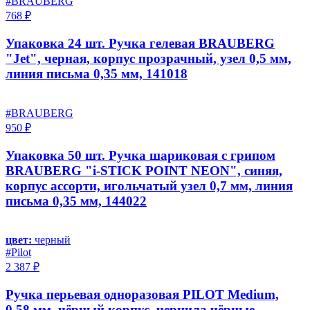
#BRAUBERG
768 ₽
Упаковка 24 шт. Ручка гелевая BRAUBERG
"Jet", черная, корпус прозрачный, узел 0,5 мм,
линия письма 0,35 мм, 141018
#BRAUBERG
950 ₽
Упаковка 50 шт. Ручка шариковая с грипом
BRAUBERG "i-STICK POINT NEON", синяя,
корпус ассорти, игольчатый узел 0,7 мм, линия
письма 0,35 мм, 144022
цвет:
черный
#Pilot
2 387 ₽
Ручка перьевая одноразовая PILOT Medium,
0.58 мм, чёрный корпус, чернила чёрные