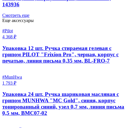
143936
Смотреть еще
Еще аксессуары
#Pilot
4 368 ₽
Упаковка 12 шт. Ручка стираемая гелевая с
грипом PILOT "Frixion Pro", черная, корпус с
печатью, линия письма 0,35 мм, BL-FRO-7
#MunHwa
1 793 ₽
Упаковка 24 шт. Ручка шариковая масляная с
грипом MUNHWA "MC Gold", синяя, корпус
тонированный синий, узел 0,7 мм, линия письма
0,5 мм, BMC07-02