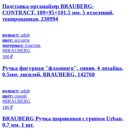
Подставка-органайзер BRAUBERG-
CONTRACT, 109×95×101,5 мм, 5 отделений,
тонированная, 230994
возраст:
adult
цвет:
ассорти
материал:
пластик
#BRAUBERG
300 ₽
Ручка фигурная "фламинго", синяя, 4 дизайна,
0,5мм, дисплей, BRAUBERG, 142760
возраст:
adult
цвет:
синий
#BRAUBERG
186 ₽
BRAUBERG Ручка шариковая с грипом Urban,
0,7 мм, 1 шт.