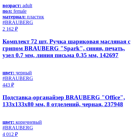
возраст:
adult
пол:
female
материал:
пластик
#BRAUBERG
2 162 ₽
Комплект 72 шт, Ручка шариковая масляная с
грипом BRAUBERG "Spark", синяя, печать,
узел 0.7 мм, линия письма 0.35 мм, 142697
цвет:
черный
#BRAUBERG
443 ₽
Подставка-органайзер BRAUBERG "Office",
133х133х80 мм, 8 отделений, черная, 237948
цвет:
коричневый
#BRAUBERG
4 012 ₽