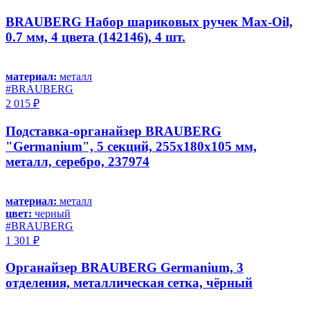
BRAUBERG Набор шариковых ручек Max-Oil,
0.7 мм, 4 цвета (142146), 4 шт.
материал:
металл
#BRAUBERG
2 015 ₽
Подставка-органайзер BRAUBERG
"Germanium", 5 секций, 255х180х105 мм,
металл, серебро, 237974
материал:
металл
цвет:
черный
#BRAUBERG
1 301 ₽
Органайзер BRAUBERG Germanium, 3
отделения, металлическая сетка, чёрный