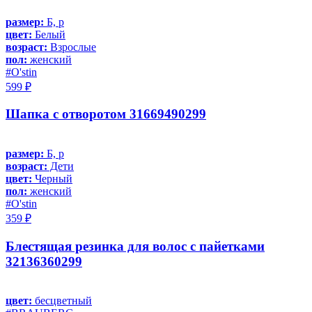
размер:
Б, р
цвет:
Белый
возраст:
Взрослые
пол:
женский
#O'stin
599 ₽
Шапка с отворотом 31669490299
размер:
Б, р
возраст:
Дети
цвет:
Черный
пол:
женский
#O'stin
359 ₽
Блестящая резинка для волос с пайетками
32136360299
цвет:
бесцветный