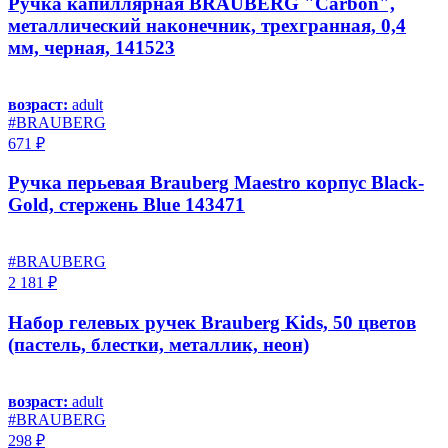
Ручка капиллярная BRAUBERG "Carbon",
металлический наконечник, трехгранная, 0,4
мм, черная, 141523
возраст:
adult
#BRAUBERG
671 ₽
Ручка перьевая Brauberg Maestro корпус Black-
Gold, стержень Blue 143471
#BRAUBERG
2 181 ₽
Набор гелевых ручек Brauberg Kids, 50 цветов
(пастель, блестки, металлик, неон)
возраст:
adult
#BRAUBERG
298 ₽