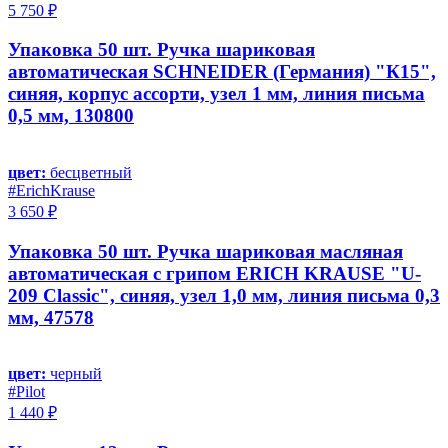
5 750 ₽
Упаковка 50 шт. Ручка шариковая
автоматическая SCHNEIDER (Германия) "К15",
синяя, корпус ассорти, узел 1 мм, линия письма
0,5 мм, 130800
цвет:
бесцветный
#ErichKrause
3 650 ₽
Упаковка 50 шт. Ручка шариковая масляная
автоматическая с грипом ERICH KRAUSE "U-
209 Classic", синяя, узел 1,0 мм, линия письма 0,3
мм, 47578
цвет:
черный
#Pilot
1 440 ₽