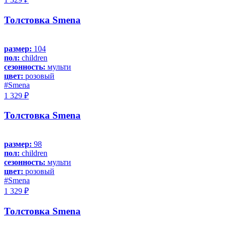
Толстовка Smena
размер:
104
пол:
children
сезонность:
мульти
цвет:
розовый
#Smena
1 329 ₽
Толстовка Smena
размер:
98
пол:
children
сезонность:
мульти
цвет:
розовый
#Smena
1 329 ₽
Толстовка Smena