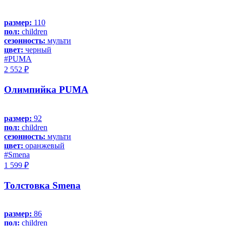
размер:
110
пол:
children
сезонность:
мульти
цвет:
черный
#PUMA
2 552 ₽
Олимпийка PUMA
размер:
92
пол:
children
сезонность:
мульти
цвет:
оранжевый
#Smena
1 599 ₽
Толстовка Smena
размер:
86
пол:
children