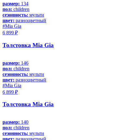
размер:
134
пол:
children
сезонность:
мульти
цвет:
разноцветный
#Mia Gia
6 899 ₽
Толстовка Mia Gia
размер:
146
пол:
children
сезонность:
мульти
цвет:
разноцветный
#Mia Gia
6 899 ₽
Толстовка Mia Gia
размер:
140
пол:
children
сезонность:
мульти
цвет:
разноцветный