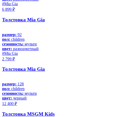
#Mia Gia
6 899 ₽
Толстовка Mia Gia
размер:
92
пол:
children
сезонность:
мульти
цвет:
разноцветный
#Mia Gia
2 799 ₽
Толстовка Mia Gia
размер:
128
пол:
children
сезонность:
мульти
цвет:
черный
12 400 ₽
Толстовка MSGM Kids