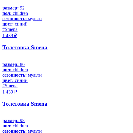
размер:
92
пол:
children
сезонность:
мульти
цвет:
синий
#Smena
1 439 ₽
Толстовка Smena
размер:
86
пол:
children
сезонность:
мульти
цвет:
синий
#Smena
1 439 ₽
Толстовка Smena
размер:
98
пол:
children
сезонность:
мульти