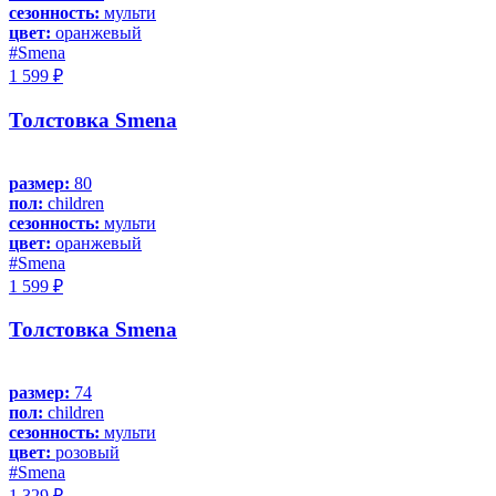
сезонность:
мульти
цвет:
оранжевый
#Smena
1 599 ₽
Толстовка Smena
размер:
80
пол:
children
сезонность:
мульти
цвет:
оранжевый
#Smena
1 599 ₽
Толстовка Smena
размер:
74
пол:
children
сезонность:
мульти
цвет:
розовый
#Smena
1 329 ₽