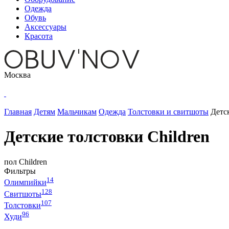
Одежда
Обувь
Аксессуары
Красота
Москва
Главная
Детям
Мальчикам
Одежда
Толстовки и свитшоты
Детс
Детские толстовки Children
пол
Children
Фильтры
14
Олимпийки
128
Свитшоты
107
Толстовки
96
Худи