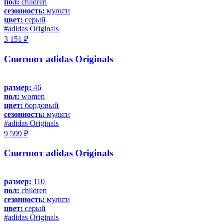
пол:
children
сезонность:
мульти
цвет:
серый
#adidas Originals
3 151 ₽
Свитшот adidas Originals
размер:
46
пол:
women
цвет:
бордовый
сезонность:
мульти
#adidas Originals
9 599 ₽
Свитшот adidas Originals
размер:
110
пол:
children
сезонность:
мульти
цвет:
серый
#adidas Originals