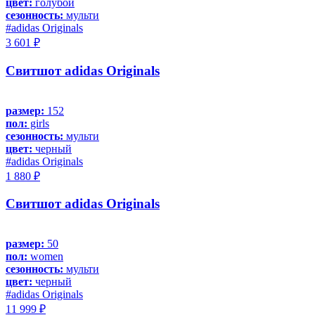
цвет:
голубой
сезонность:
мульти
#adidas Originals
3 601 ₽
Свитшот adidas Originals
размер:
152
пол:
girls
сезонность:
мульти
цвет:
черный
#adidas Originals
1 880 ₽
Свитшот adidas Originals
размер:
50
пол:
women
сезонность:
мульти
цвет:
черный
#adidas Originals
11 999 ₽