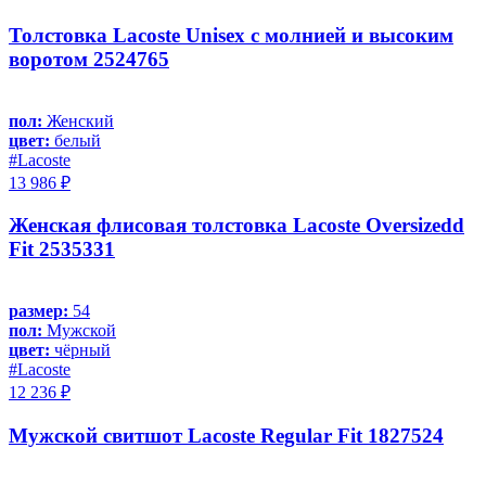
Толстовка Lacoste Unisex с молнией и высоким
воротом 2524765
пол:
Женский
цвет:
белый
#Lacoste
13 986 ₽
Женская флисовая толстовка Lacoste Oversizedd
Fit 2535331
размер:
54
пол:
Мужской
цвет:
чёрный
#Lacoste
12 236 ₽
Мужской свитшот Lacoste Regular Fit 1827524