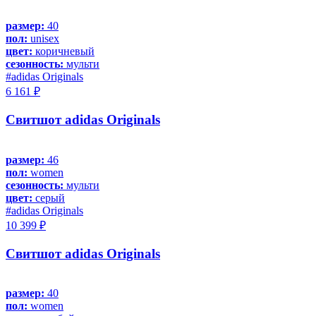
размер:
40
пол:
unisex
цвет:
коричневый
сезонность:
мульти
#adidas Originals
6 161 ₽
Свитшот adidas Originals
размер:
46
пол:
women
сезонность:
мульти
цвет:
серый
#adidas Originals
10 399 ₽
Свитшот adidas Originals
размер:
40
пол:
women