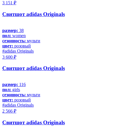
3 151 ₽
Свитшот adidas Originals
размер:
38
пол:
women
сезонность:
мульти
цвет:
розовый
#adidas Originals
3 600 ₽
Свитшот adidas Originals
размер:
116
пол:
girls
сезонность:
мульти
цвет:
розовый
#adidas Originals
2 566 ₽
Свитшот adidas Originals