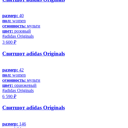
размер:
40
пол:
women
сезонность:
мульти
цвет:
розовый
#adidas Originals
3 600 ₽
Свитшот adidas Originals
размер:
42
пол:
women
сезонность:
мульти
цвет:
оранжевый
#adidas Originals
6 590 ₽
Свитшот adidas Originals
размер:
146