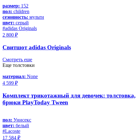
размер:
152
пол:
children
сезонность:
мульти
цвет:
серый
#adidas Originals
2 800 ₽
Свитшот adidas Originals
Смотреть еще
Еще толстовки
материал:
None
4 599 ₽
Комплект трикотажный для девочек: толстовка,
брюки PlayToday Tween
пол:
Унисекс
цвет:
белый
#Lacoste
17 584 ₽