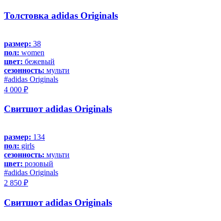
Толстовка adidas Originals
размер:
38
пол:
women
цвет:
бежевый
сезонность:
мульти
#adidas Originals
4 000 ₽
Свитшот adidas Originals
размер:
134
пол:
girls
сезонность:
мульти
цвет:
розовый
#adidas Originals
2 850 ₽
Свитшот adidas Originals