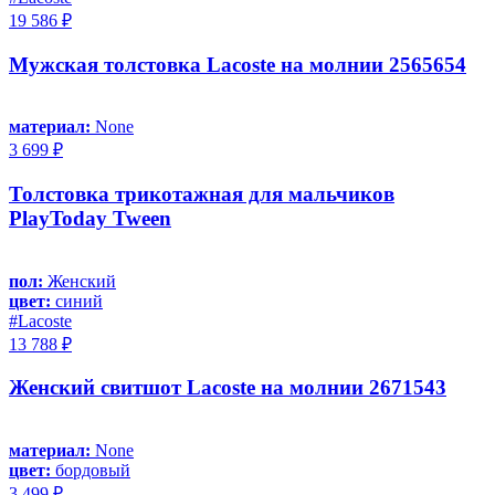
19 586 ₽
Мужская толстовка Lacoste на молнии 2565654
материал:
None
3 699 ₽
Толстовка трикотажная для мальчиков
PlayToday Tween
пол:
Женский
цвет:
синий
#Lacoste
13 788 ₽
Женский свитшот Lacoste на молнии 2671543
материал:
None
цвет:
бордовый
3 499 ₽