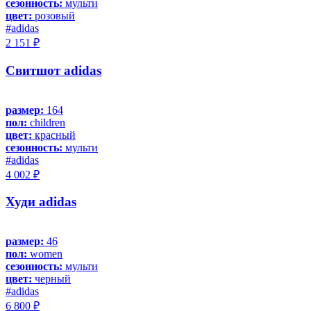
сезонность:
мульти
цвет:
розовый
#adidas
2 151 ₽
Свитшот adidas
размер:
164
пол:
children
цвет:
красный
сезонность:
мульти
#adidas
4 002 ₽
Худи adidas
размер:
46
пол:
women
сезонность:
мульти
цвет:
черный
#adidas
6 800 ₽