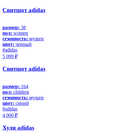
Свитшот adidas
размер:
38
пол:
women
сезонность:
мульти
цвет:
черный
#adidas
5 099 ₽
Свитшот adidas
размер:
164
пол:
children
сезонность:
мульти
цвет:
синий
#adidas
4 000 ₽
Худи adidas