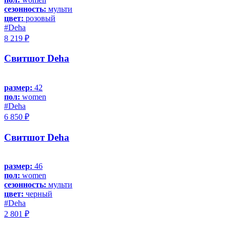
сезонность:
мульти
цвет:
розовый
#Deha
8 219 ₽
Свитшот Deha
размер:
42
пол:
women
#Deha
6 850 ₽
Свитшот Deha
размер:
46
пол:
women
сезонность:
мульти
цвет:
черный
#Deha
2 801 ₽