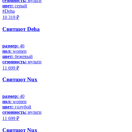
сезонность:
мульти
цвет:
серый
#Deha
10 319 ₽
Свитшот Deha
размер:
46
пол:
women
цвет:
бежевый
сезонность:
мульти
11 699 ₽
Свитшот Nux
размер:
40
пол:
women
цвет:
голубой
сезонность:
мульти
11 699 ₽
Свитшот Nux