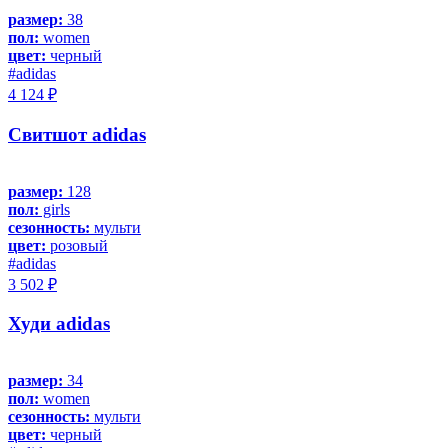
размер:
38
пол:
women
цвет:
черный
#adidas
4 124 ₽
Свитшот adidas
размер:
128
пол:
girls
сезонность:
мульти
цвет:
розовый
#adidas
3 502 ₽
Худи adidas
размер:
34
пол:
women
сезонность:
мульти
цвет:
черный