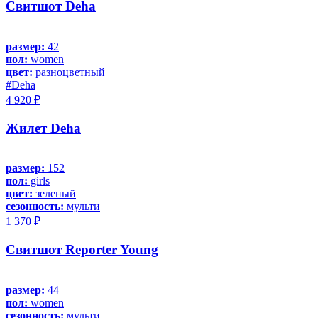
Свитшот Deha
размер:
42
пол:
women
цвет:
разноцветный
#Deha
4 920 ₽
Жилет Deha
размер:
152
пол:
girls
цвет:
зеленый
сезонность:
мульти
1 370 ₽
Свитшот Reporter Young
размер:
44
пол:
women
сезонность:
мульти