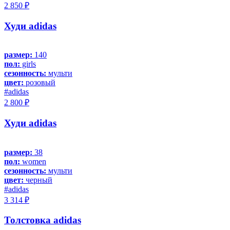
2 850 ₽
Худи adidas
размер:
140
пол:
girls
сезонность:
мульти
цвет:
розовый
#adidas
2 800 ₽
Худи adidas
размер:
38
пол:
women
сезонность:
мульти
цвет:
черный
#adidas
3 314 ₽
Толстовка adidas