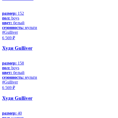
размер:
152
пол:
boys
цвет:
белый
сезонность:
мульти
#Gulliver
6 569 ₽
Худи Gulliver
размер:
158
пол:
boys
цвет:
белый
сезонность:
мульти
#Gulliver
6 569 ₽
Худи Gulliver
размер:
40
пол:
women