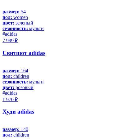
размер:
54
пол:
women
цвет:
зеленый
сезонность:
мульти
#adidas
7 999 ₽
Свитшот adidas
размер:
164
пол:
children
сезонность:
мульти
цвет:
розовый
#adidas
1 970 ₽
Худи adidas
размер:
140
пол:
children