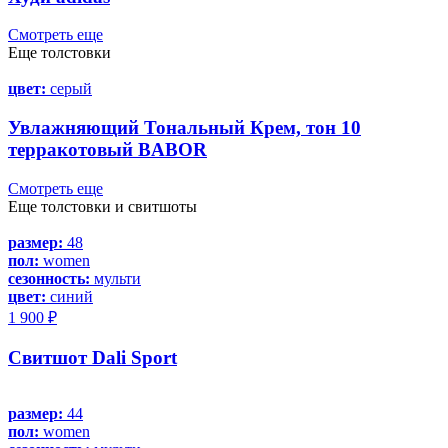
Смотреть еще
Еще толстовки
цвет:
серый
Увлажняющий Тональный Крем, тон 10
терракотовый BABOR
Смотреть еще
Еще толстовки и свитшоты
размер:
48
пол:
women
сезонность:
мульти
цвет:
синий
1 900 ₽
Свитшот Dali Sport
размер:
44
пол:
women