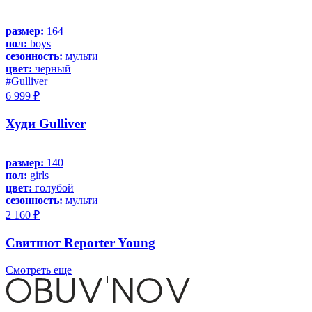
размер:
164
пол:
boys
сезонность:
мульти
цвет:
черный
#Gulliver
6 999 ₽
Худи Gulliver
размер:
140
пол:
girls
цвет:
голубой
сезонность:
мульти
2 160 ₽
Свитшот Reporter Young
Смотреть еще