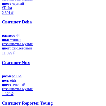
цвет:
черный
#Deha
2 801 ₽
Свитшот Deha
размер:
44
пол:
women
сезонность:
мульти
цвет:
фиолетовый
11 599 ₽
Свитшот Nux
размер:
164
пол:
girls
цвет:
зеленый
сезонность:
мульти
1 370 ₽
Свитшот Reporter Young