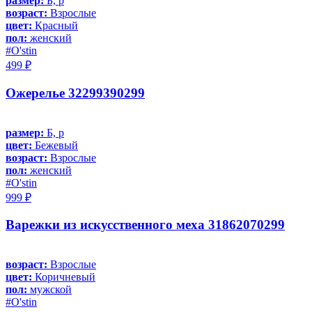
размер:
Б, р
возраст:
Взрослые
цвет:
Красный
пол:
женский
#O'stin
499 ₽
Ожерелье 32299390299
размер:
Б, р
цвет:
Бежевый
возраст:
Взрослые
пол:
женский
#O'stin
999 ₽
Варежки из искусственного меха 31862070299
возраст:
Взрослые
цвет:
Коричневый
пол:
мужской
#O'stin