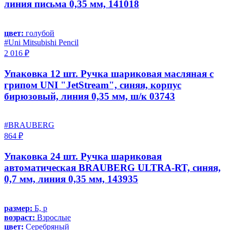
линия письма 0,35 мм, 141018
цвет:
голубой
#Uni Mitsubishi Pencil
2 016 ₽
Упаковка 12 шт. Ручка шариковая масляная с
грипом UNI "JetStream", синяя, корпус
бирюзовый, линия 0,35 мм, ш/к 03743
#BRAUBERG
864 ₽
Упаковка 24 шт. Ручка шариковая
автоматическая BRAUBERG ULTRA-RT, синяя,
0,7 мм, линия 0,35 мм, 143935
размер:
Б, р
возраст:
Взрослые
цвет:
Серебряный