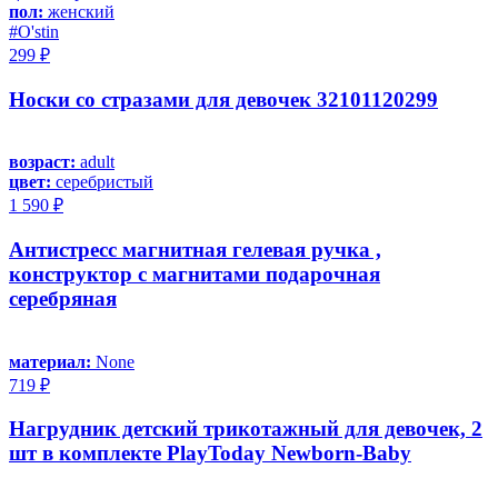
пол:
женский
#O'stin
299 ₽
Носки со стразами для девочек 32101120299
возраст:
adult
цвет:
серебристый
1 590 ₽
Антистресс магнитная гелевая ручка ,
конструктор с магнитами подарочная
серебряная
материал:
None
719 ₽
Нагрудник детский трикотажный для девочек, 2
шт в комплекте PlayToday Newborn-Baby