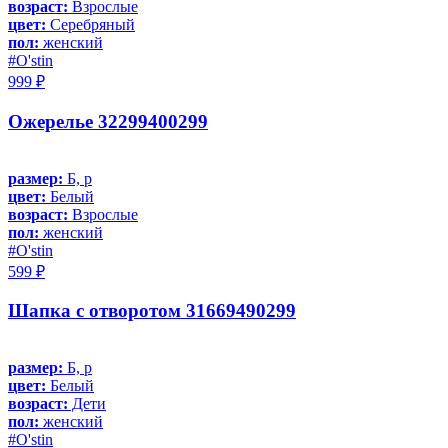
возраст:
Взрослые
цвет:
Серебряный
пол:
женский
#O'stin
999 ₽
Ожерелье 32299400299
размер:
Б, р
цвет:
Белый
возраст:
Взрослые
пол:
женский
#O'stin
599 ₽
Шапка с отворотом 31669490299
размер:
Б, р
цвет:
Белый
возраст:
Дети
пол:
женский
#O'stin