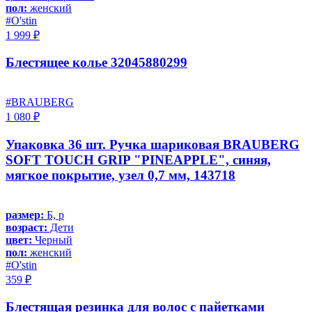
пол:
женский
#O'stin
1 999 ₽
Блестящее колье 32045880299
#BRAUBERG
1 080 ₽
Упаковка 36 шт. Ручка шариковая BRAUBERG
SOFT TOUCH GRIP "PINEAPPLE", синяя,
мягкое покрытие, узел 0,7 мм, 143718
размер:
Б, р
возраст:
Дети
цвет:
Черный
пол:
женский
#O'stin
359 ₽
Блестящая резинка для волос с пайетками