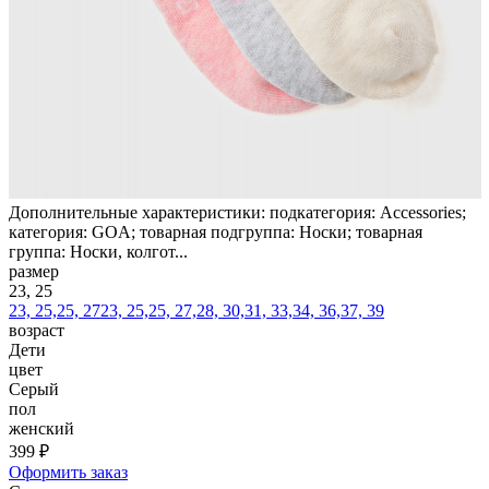
Дополнительные характеристики: подкатегория: Accessories;
категория: GOA; товарная подгруппа: Носки; товарная
группа: Носки, колгот...
размер
23, 25
23, 25,25, 27
23, 25,25, 27,28, 30,31, 33,34, 36,37, 39
возраст
Дети
цвет
Серый
пол
женский
399 ₽
Оформить заказ