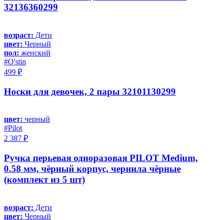
32136360299
возраст:
Дети
цвет:
Черный
пол:
женский
#O'stin
499 ₽
Носки для девочек, 2 пары 32101130299
цвет:
черный
#Pilot
2 387 ₽
Ручка перьевая одноразовая PILOT Medium,
0.58 мм, чёрный корпус, чернила чёрные
(комплект из 5 шт)
возраст:
Дети
цвет:
Черный