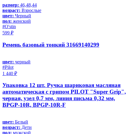
размер:
46,48,44
возраст:
Взрослые
цвет:
Черный
пол:
женский
#O'stin
599 ₽
Ремень базовый тонкий 31669140299
цвет:
черный
#Pilot
1 440 ₽
Упаковка 12 шт. Ручка шариковая масляная
автоматическая с грипом PILOT "Super Grip",
черная, узел 0,7 мм, линия письма 0,32 мм,
BPGP-10R, BPGP-10R-F
цвет:
Белый
возраст:
Дети
пол:
мужской