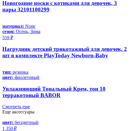
Новогодние носки с котиками для девочек, 3
пары 32101100299
материал:
None
сезон:
Осень, Зима
559 ₽
Нагрудник детский трикотажный для девочек, 2
шт в комплекте PlayToday Newborn-Baby
тип:
резинка
цвет:
фиолетовый
Увлажняющий Тональный Крем, тон 10
терракотовый BABOR
Смотреть еще
Еще аксессуары
цвет:
бесцветный
1 350 ₽