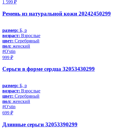
1 599 ₽
Ремень из натуральной кожи 20242450299
размер:
Б, р
возраст:
Взрослые
цвет:
Серебряный
пол:
женский
#O'stin
999 ₽
Серьги в форме сердца 32053430299
размер:
Б, р
возраст:
Взрослые
цвет:
Серебряный
пол:
женский
#O'stin
699 ₽
Длинные серьги 32053390299