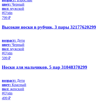
возраст:
Взрослые
цвет:
Черный
пол:
мужской
#O'stin
799 ₽
Высокие носки в рубчик, 3 пары 32177620299
возраст:
Дети
цвет:
Черный
пол:
мужской
#O'stin
599 ₽
Носки для мальчиков, 5 пар 31048370299
возраст:
Дети
цвет:
Красный
пол:
женский
#O'stin
499 ₽