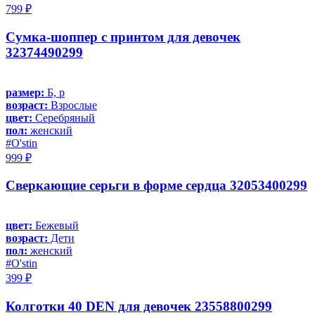
799 ₽
Сумка-шоппер с принтом для девочек
32374490299
размер:
Б, р
возраст:
Взрослые
цвет:
Серебряный
пол:
женский
#O'stin
999 ₽
Сверкающие серьги в форме сердца 32053400299
цвет:
Бежевый
возраст:
Дети
пол:
женский
#O'stin
399 ₽
Колготки 40 DEN для девочек 23558800299