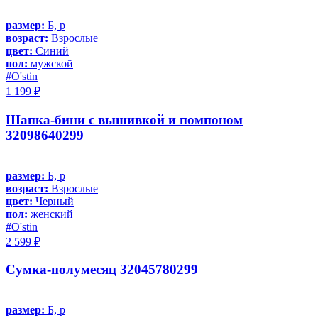
размер:
Б, р
возраст:
Взрослые
цвет:
Синий
пол:
мужской
#O'stin
1 199 ₽
Шапка-бини с вышивкой и помпоном
32098640299
размер:
Б, р
возраст:
Взрослые
цвет:
Черный
пол:
женский
#O'stin
2 599 ₽
Сумка-полумесяц 32045780299
размер:
Б, р