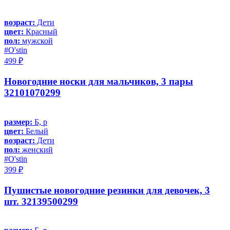
возраст:
Дети
цвет:
Красный
пол:
мужской
#O'stin
499 ₽
Новогодние носки для мальчиков, 3 пары
32101070299
размер:
Б, р
цвет:
Белый
возраст:
Дети
пол:
женский
#O'stin
399 ₽
Пушистые новогодние резинки для девочек, 3
шт. 32139500299