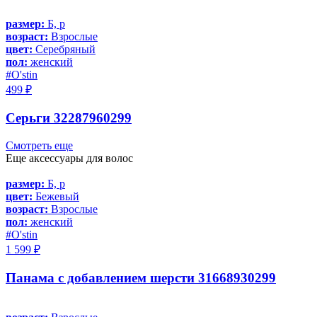
размер:
Б, р
возраст:
Взрослые
цвет:
Серебряный
пол:
женский
#O'stin
499 ₽
Серьги 32287960299
Смотреть еще
Еще аксессуары для волос
размер:
Б, р
цвет:
Бежевый
возраст:
Взрослые
пол:
женский
#O'stin
1 599 ₽
Панама с добавлением шерсти 31668930299