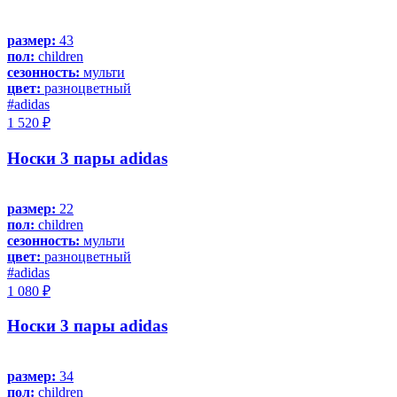
размер:
43
пол:
children
сезонность:
мульти
цвет:
разноцветный
#adidas
1 520 ₽
Носки 3 пары adidas
размер:
22
пол:
children
сезонность:
мульти
цвет:
разноцветный
#adidas
1 080 ₽
Носки 3 пары adidas
размер:
34
пол:
children