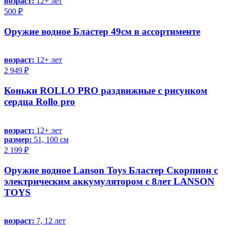
возраст:
12+ лет
500 ₽
Оружие водное Бластер 49см в ассортименте
возраст:
12+ лет
2 949 ₽
Коньки ROLLO PRO раздвижные с рисунком
сердца Rollo pro
возраст:
12+ лет
размер:
51, 100 см
2 199 ₽
Оружие водное Lanson Toys Бластер Скорпион с
электрическим аккумулятором с 8лет LANSON
TOYS
возраст:
7, 12 лет