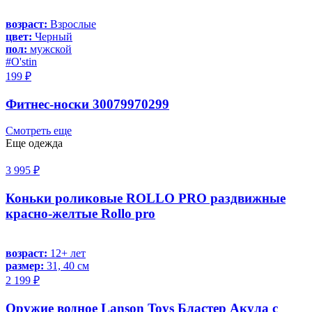
возраст:
Взрослые
цвет:
Черный
пол:
мужской
#O'stin
199 ₽
Фитнес-носки 30079970299
Смотреть еще
Еще одежда
3 995 ₽
Коньки роликовые ROLLO PRO раздвижные
красно-желтые Rollo pro
возраст:
12+ лет
размер:
31, 40 см
2 199 ₽
Оружие водное Lanson Toys Бластер Акула с