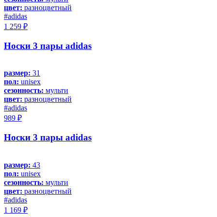
цвет:
разноцветный
#adidas
1 259 ₽
Носки 3 пары adidas
размер:
31
пол:
unisex
сезонность:
мульти
цвет:
разноцветный
#adidas
989 ₽
Носки 3 пары adidas
размер:
43
пол:
unisex
сезонность:
мульти
цвет:
разноцветный
#adidas
1 169 ₽