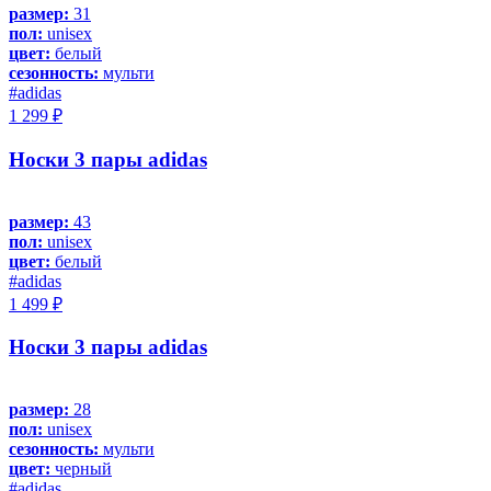
размер:
31
пол:
unisex
цвет:
белый
сезонность:
мульти
#adidas
1 299 ₽
Носки 3 пары adidas
размер:
43
пол:
unisex
цвет:
белый
#adidas
1 499 ₽
Носки 3 пары adidas
размер:
28
пол:
unisex
сезонность:
мульти
цвет:
черный
#adidas