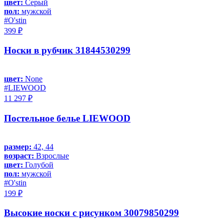
цвет:
Серый
пол:
мужской
#O'stin
399 ₽
Носки в рубчик 31844530299
цвет:
None
#LIEWOOD
11 297 ₽
Постельное белье LIEWOOD
размер:
42, 44
возраст:
Взрослые
цвет:
Голубой
пол:
мужской
#O'stin
199 ₽
Высокие носки с рисунком 30079850299