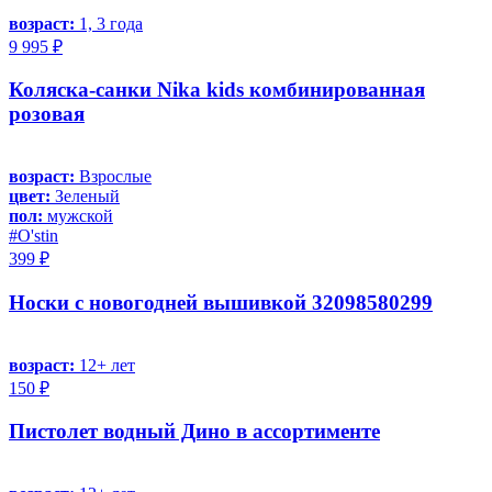
возраст:
1, 3 года
9 995 ₽
Коляска-санки Nika kids комбинированная
розовая
возраст:
Взрослые
цвет:
Зеленый
пол:
мужской
#O'stin
399 ₽
Носки с новогодней вышивкой 32098580299
возраст:
12+ лет
150 ₽
Пистолет водный Дино в ассортименте