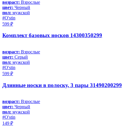
возраст:
Взрослые
цвет:
Черный
пол:
мужской
#O'stin
599 ₽
Комплект базовых носков 14300350299
возраст:
Взрослые
цвет:
Серый
пол:
мужской
#O'stin
599 ₽
Длинные носки в полоску, 3 пары 31490200299
возраст:
Взрослые
цвет:
Черный
пол:
мужской
#O'stin
149 ₽