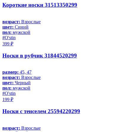
Короткие носки 31513350299
возраст:
Взрослые
цвет:
Синий
пол:
мужской
#O'stin
399 ₽
Носки в рубчик 31844520299
размер:
45, 47
возраст:
Взрослые
цвет:
Черный
пол:
мужской
#O'stin
199 ₽
Носки с тенселем 25594220299
возраст:
Взрослые