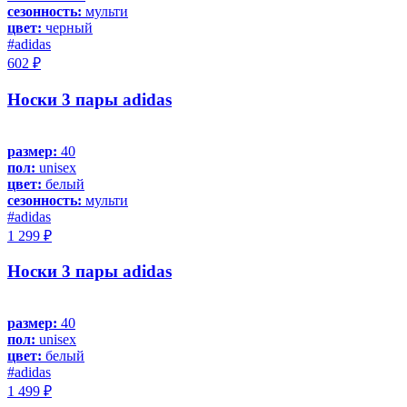
сезонность:
мульти
цвет:
черный
#adidas
602 ₽
Носки 3 пары adidas
размер:
40
пол:
unisex
цвет:
белый
сезонность:
мульти
#adidas
1 299 ₽
Носки 3 пары adidas
размер:
40
пол:
unisex
цвет:
белый
#adidas
1 499 ₽