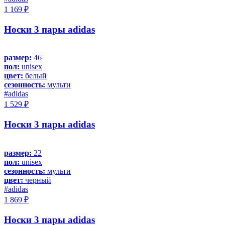
1 169 ₽
Носки 3 пары adidas
размер:
46
пол:
unisex
цвет:
белый
сезонность:
мульти
#adidas
1 529 ₽
Носки 3 пары adidas
размер:
22
пол:
unisex
сезонность:
мульти
цвет:
черный
#adidas
1 869 ₽
Носки 3 пары adidas