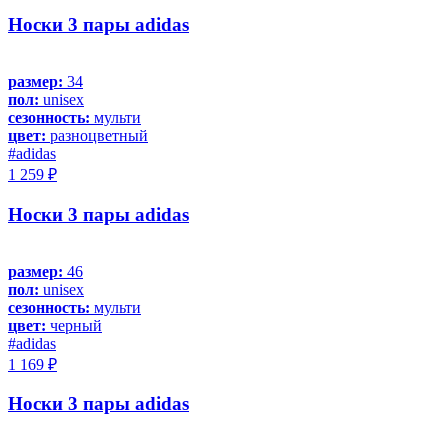
Носки 3 пары adidas
размер:
34
пол:
unisex
сезонность:
мульти
цвет:
разноцветный
#adidas
1 259 ₽
Носки 3 пары adidas
размер:
46
пол:
unisex
сезонность:
мульти
цвет:
черный
#adidas
1 169 ₽
Носки 3 пары adidas