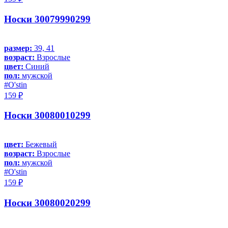
Носки 30079990299
размер:
39, 41
возраст:
Взрослые
цвет:
Синий
пол:
мужской
#O'stin
159 ₽
Носки 30080010299
цвет:
Бежевый
возраст:
Взрослые
пол:
мужской
#O'stin
159 ₽
Носки 30080020299