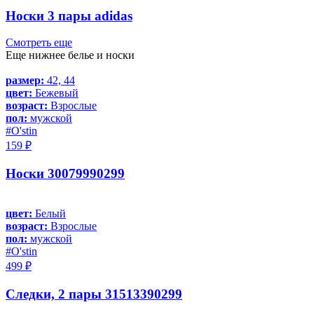
Носки 3 пары adidas
Смотреть еще
Еще нижнее белье и носки
размер:
42, 44
цвет:
Бежевый
возраст:
Взрослые
пол:
мужской
#O'stin
159 ₽
Носки 30079990299
цвет:
Белый
возраст:
Взрослые
пол:
мужской
#O'stin
499 ₽
Следки, 2 пары 31513390299