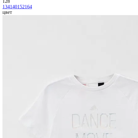
128
134
140
152
164
цвет