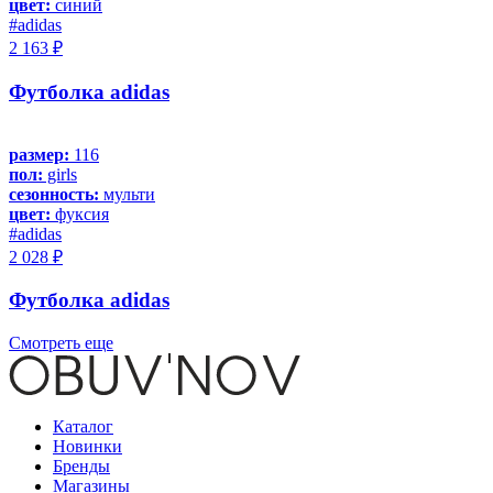
цвет:
синий
#adidas
2 163 ₽
Футболка adidas
размер:
116
пол:
girls
сезонность:
мульти
цвет:
фуксия
#adidas
2 028 ₽
Футболка adidas
Смотреть еще
Каталог
Новинки
Бренды
Магазины