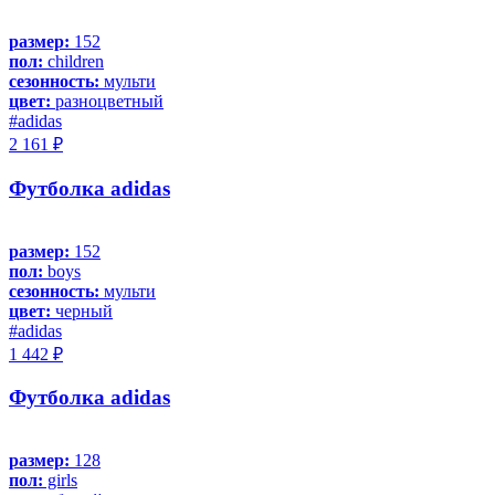
размер:
152
пол:
children
сезонность:
мульти
цвет:
разноцветный
#adidas
2 161 ₽
Футболка adidas
размер:
152
пол:
boys
сезонность:
мульти
цвет:
черный
#adidas
1 442 ₽
Футболка adidas
размер:
128
пол:
girls