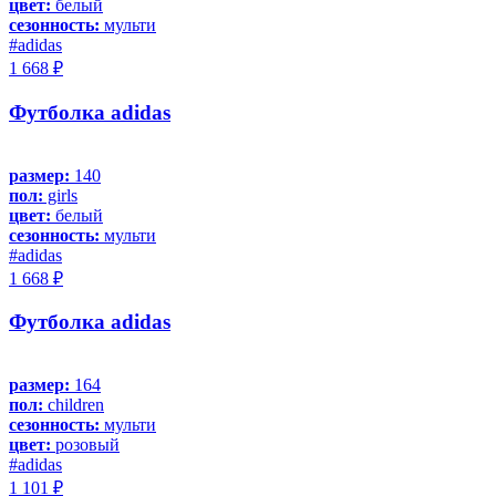
цвет:
белый
сезонность:
мульти
#adidas
1 668 ₽
Футболка adidas
размер:
140
пол:
girls
цвет:
белый
сезонность:
мульти
#adidas
1 668 ₽
Футболка adidas
размер:
164
пол:
children
сезонность:
мульти
цвет:
розовый
#adidas
1 101 ₽