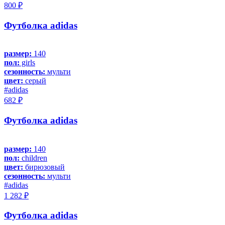
800 ₽
Футболка adidas
размер:
140
пол:
girls
сезонность:
мульти
цвет:
серый
#adidas
682 ₽
Футболка adidas
размер:
140
пол:
children
цвет:
бирюзовый
сезонность:
мульти
#adidas
1 282 ₽
Футболка adidas