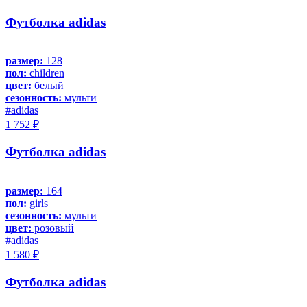
Футболка adidas
размер:
128
пол:
children
цвет:
белый
сезонность:
мульти
#adidas
1 752 ₽
Футболка adidas
размер:
164
пол:
girls
сезонность:
мульти
цвет:
розовый
#adidas
1 580 ₽
Футболка adidas