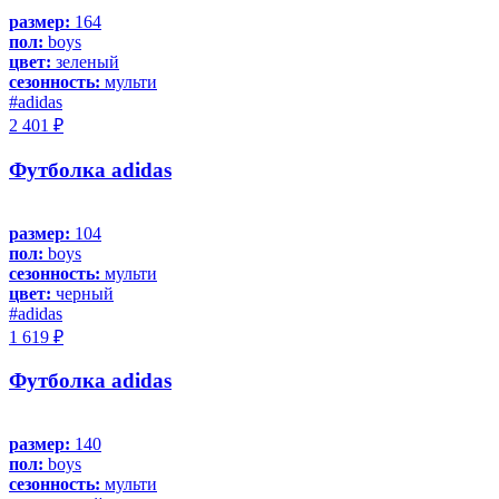
размер:
164
пол:
boys
цвет:
зеленый
сезонность:
мульти
#adidas
2 401 ₽
Футболка adidas
размер:
104
пол:
boys
сезонность:
мульти
цвет:
черный
#adidas
1 619 ₽
Футболка adidas
размер:
140
пол:
boys
сезонность:
мульти