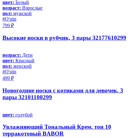
цвет:
Белый
возраст:
Взрослые
пол:
мужской
#O'stin
799 ₽
Высокие носки в рубчик, 3 пары 32177610299
возраст:
Дети
цвет:
Красный
пол:
женский
#O'stin
499 ₽
Новогодние носки с котиками для девочек, 3
пары 32101100299
цвет:
голубой
Увлажняющий Тональный Крем, тон 10
терракотовый BABOR