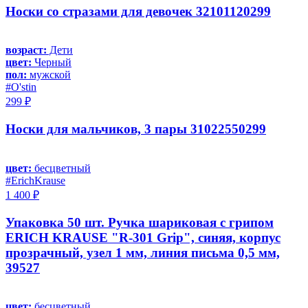
Носки со стразами для девочек 32101120299
возраст:
Дети
цвет:
Черный
пол:
мужской
#O'stin
299 ₽
Носки для мальчиков, 3 пары 31022550299
цвет:
бесцветный
#ErichKrause
1 400 ₽
Упаковка 50 шт. Ручка шариковая с грипом
ERICH KRAUSE "R-301 Grip", синяя, корпус
прозрачный, узел 1 мм, линия письма 0,5 мм,
39527
цвет:
бесцветный