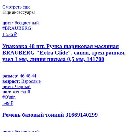
Смотреть еще
Еще аксессуары
цвет:
бесцветный
#BRAUBERG
1 536 ₽
Упаковка 48 шт. Ручка шариковая масляная
BRAUBERG "Extra Glide", синяя, трехгранная,
узел 1 мм, линия письма 0,5 мм, 141700
размер:
46,48,44
возраст:
Взрослые
цвет:
Черный
пол:
женский
#O'stin
599 ₽
Ремень базовый тонкий 31669140299
цвет:
бесцветный