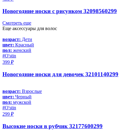
Новогодние носки с рисунком 32098560299
Смотреть еще
Еще аксессуары для волос
возраст:
Дети
цвет:
Красный
пол:
женский
#O'stin
399 ₽
Новогодние носки для девочек 32101140299
возраст:
Взрослые
цвет:
Черный
пол:
мужской
#O'stin
299 ₽
Высокие носки в рубчик 32177600299