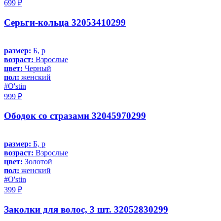
699 ₽
Серьги-кольца 32053410299
размер:
Б, р
возраст:
Взрослые
цвет:
Черный
пол:
женский
#O'stin
999 ₽
Ободок со стразами 32045970299
размер:
Б, р
возраст:
Взрослые
цвет:
Золотой
пол:
женский
#O'stin
399 ₽
Заколки для волос, 3 шт. 32052830299