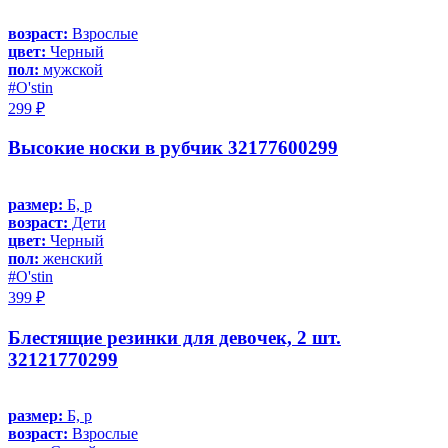
возраст:
Взрослые
цвет:
Черный
пол:
мужской
#O'stin
299 ₽
Высокие носки в рубчик 32177600299
размер:
Б, р
возраст:
Дети
цвет:
Черный
пол:
женский
#O'stin
399 ₽
Блестящие резинки для девочек, 2 шт.
32121770299
размер:
Б, р
возраст:
Взрослые