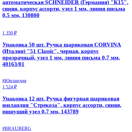
автоматическая SCHNEIDER (Германия) "К15",
синяя, корпус ассорти, узел 1 мм, линия письма
0,5 мм, 130800
1 350 ₽
Упаковка 50 шт. Ручка шариковая CORVINA
(Италия) "51 Classic", черная, корпус
прозрачный, узел 1 мм, линия письма 0,7 мм,
40163/01
#Юнландия
1 524 ₽
Упаковка 12 шт. Ручка фигурная шариковая
юнландия "Стрекоза", корпус ассорти, синяя,
пишущий узел 0,7 мм, 143789
#BRAUBERG