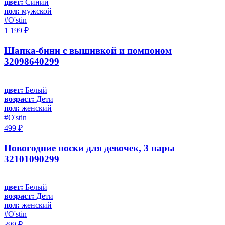
цвет:
Синий
пол:
мужской
#O'stin
1 199 ₽
Шапка-бини с вышивкой и помпоном
32098640299
цвет:
Белый
возраст:
Дети
пол:
женский
#O'stin
499 ₽
Новогодние носки для девочек, 3 пары
32101090299
цвет:
Белый
возраст:
Дети
пол:
женский
#O'stin
399 ₽