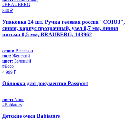
#BRAUBERG
840 ₽
Упаковка 24 шт. Ручка гелевая россия "СОЮЗ",
синяя, корпус прозрачный, узел 0,7 мм, линия
письма 0,5 мм, BRAUBERG, 143962
сезон:
Всесезон
пол:
Женский
цвет:
Зеленый
#Ecco
4 999 ₽
Обложка для документов Passport
цвет:
None
#Babiators
Детские очки Babiators