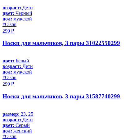
возраст:
Дети
цвет:
Черный
пол:
мужской
#O'stin
299 ₽
Носки для мальчиков, 3 пары 31022550299
цвет:
Белый
возраст:
Дети
пол:
мужской
#O'stin
299 ₽
Носки для мальчиков, 3 пары 31587740299
размер:
23, 25
возраст:
Дети
цвет:
Серый
пол:
женский
#O'stin