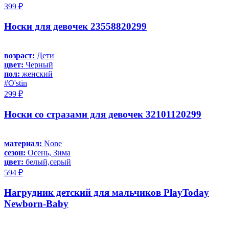
399 ₽
Носки для девочек 23558820299
возраст:
Дети
цвет:
Черный
пол:
женский
#O'stin
299 ₽
Носки со стразами для девочек 32101120299
материал:
None
сезон:
Осень, Зима
цвет:
белый,серый
594 ₽
Нагрудник детский для мальчиков PlayToday
Newborn-Baby