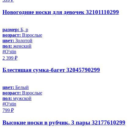
Новогодние носки для девочек 32101110299
размер:
Б, р
возраст:
Взрослые
цвет:
Золотой
пол:
женский
#O'stin
2 399 ₽
Блестящая сумка-багет 32045790299
цвет:
Белый
возраст:
Взрослые
пол:
мужской
#O'stin
799 ₽
Высокие носки в рубчик, 3 пары 32177610299