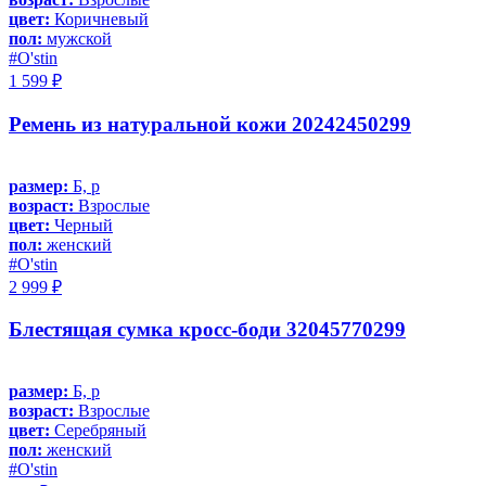
цвет:
Коричневый
пол:
мужской
#O'stin
1 599 ₽
Ремень из натуральной кожи 20242450299
размер:
Б, р
возраст:
Взрослые
цвет:
Черный
пол:
женский
#O'stin
2 999 ₽
Блестящая сумка кросс-боди 32045770299
размер:
Б, р
возраст:
Взрослые
цвет:
Серебряный
пол:
женский
#O'stin