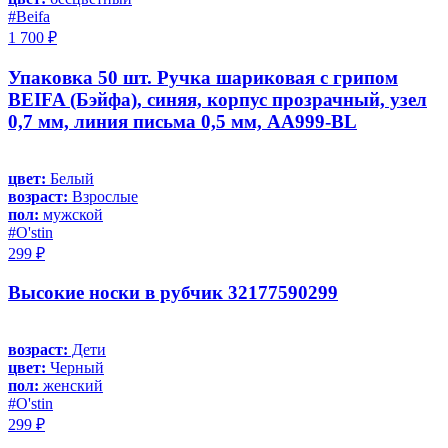
#Beifa
1 700 ₽
Упаковка 50 шт. Ручка шариковая с грипом
BEIFA (Бэйфа), синяя, корпус прозрачный, узел
0,7 мм, линия письма 0,5 мм, AA999-BL
цвет:
Белый
возраст:
Взрослые
пол:
мужской
#O'stin
299 ₽
Высокие носки в рубчик 32177590299
возраст:
Дети
цвет:
Черный
пол:
женский
#O'stin
299 ₽